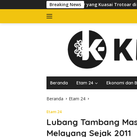
Langsung
rtibkan Banner yang Kuasai Trotoar di Jalan dr Sutomo, Pelaku
Breaking News
ke
konten
Beranda
Etam 24
Ekonomi dan B
Beranda
Etam 24
Etam 24
Lubang Tambang Mas
Melayang Sejak 2011