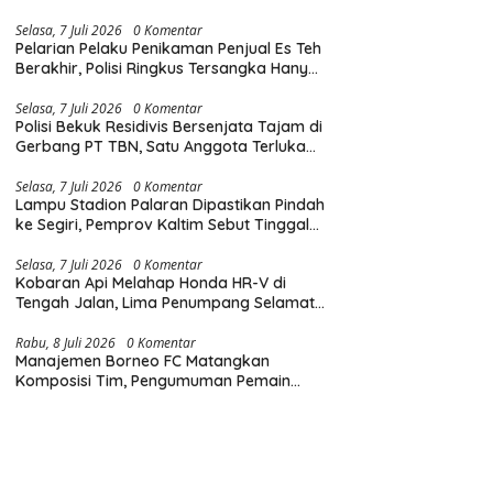
Diingatkan Hormati Hak Pejalan Kaki
Selasa, 7 Juli 2026
0 Komentar
Pelarian Pelaku Penikaman Penjual Es Teh
Berakhir, Polisi Ringkus Tersangka Hanya
Beberapa Jam Usai Beraksi
Selasa, 7 Juli 2026
0 Komentar
Polisi Bekuk Residivis Bersenjata Tajam di
Gerbang PT TBN, Satu Anggota Terluka
Saat Penangkapan
Selasa, 7 Juli 2026
0 Komentar
Lampu Stadion Palaran Dipastikan Pindah
ke Segiri, Pemprov Kaltim Sebut Tinggal
Tunggu Lampu Hijau Gubernur
Selasa, 7 Juli 2026
0 Komentar
Kobaran Api Melahap Honda HR-V di
Tengah Jalan, Lima Penumpang Selamat
Berkat Evakuasi Cepat
Rabu, 8 Juli 2026
0 Komentar
Manajemen Borneo FC Matangkan
Komposisi Tim, Pengumuman Pemain
Baru Tinggal Menunggu Waktu