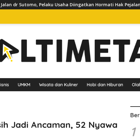
 Usaha Diingatkan Hormati Hak Pejalan Kaki
Pedagang K
isnis
UMKM
Wisata dan Kuliner
Hobi dan Hiburan
Ola
Ber
ih Jadi Ancaman, 52 Nyawa
1