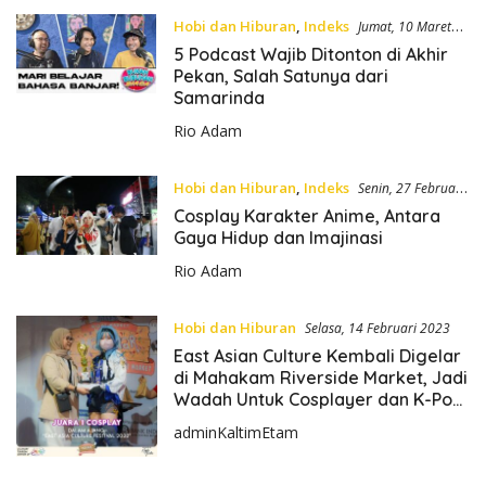
Hobi dan Hiburan
,
Indeks
Jumat, 10 Maret
2023
5 Podcast Wajib Ditonton di Akhir
Pekan, Salah Satunya dari
Samarinda
Rio Adam
Hobi dan Hiburan
,
Indeks
Senin, 27 Februari
2023
Cosplay Karakter Anime, Antara
Gaya Hidup dan Imajinasi
Rio Adam
Hobi dan Hiburan
Selasa, 14 Februari 2023
East Asian Culture Kembali Digelar
di Mahakam Riverside Market, Jadi
Wadah Untuk Cosplayer dan K-Pop
Lovers
adminKaltimEtam