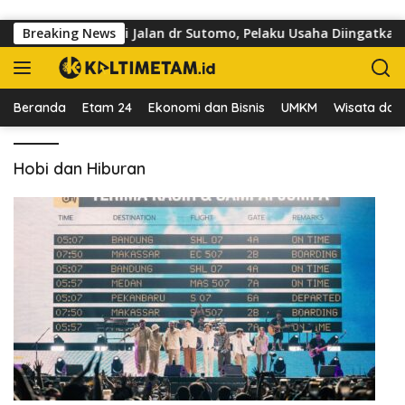
Langsung ke konten
uasai Trotoar di Jalan dr Sutomo, Pelaku Usaha Diingatkan Hor
Breaking News
Beranda
Etam 24
Ekonomi dan Bisnis
UMKM
Wisata dan 
Hobi dan Hiburan