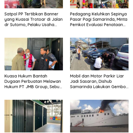
Satpol PP Tertibkan Banner
Pedagang Keluhkan Sepinya
yang Kuasai Trotoar di Jalan
Pasar Pagi Samarinda, Minta
dr Sutomo, Pelaku Usaha
Pemkot Evaluasi Penataan
Diingatkan Hormati Hak
Kios hingga Tarif Retribusi
Pejalan Kaki
Kuasa Hukum Bantah
Mobil dan Motor Parkir Liar
Dugaan Perbuatan Melawan
Jadi Sasaran, Dishub
Hukum PT JMB Group, Sebut
Samarinda Lakukan Gembok
Perusahaan Kantongi Izin
Ban hingga Penderekan
Lengkap