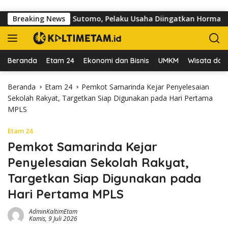
Langsung ke konten
 di Jalan dr Sutomo, Pelaku Usaha Diingatkan Hormati Hak Peja
Breaking News
Beranda
Etam 24
Ekonomi dan Bisnis
UMKM
Wisata dan 
Beranda
Etam 24
Pemkot Samarinda Kejar Penyelesaian
Sekolah Rakyat, Targetkan Siap Digunakan pada Hari Pertama
MPLS
Etam 24
Pemkot Samarinda Kejar
Penyelesaian Sekolah Rakyat,
Targetkan Siap Digunakan pada
Hari Pertama MPLS
AdminKaltimEtam
Kamis, 9 Juli 2026