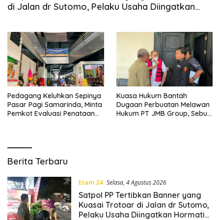
di Jalan dr Sutomo, Pelaku Usaha Diingatkan
Hormati Hak Pejalan Kaki
Pedagang Keluhkan Sepinya
Kuasa Hukum Bantah
Pasar Pagi Samarinda, Minta
Dugaan Perbuatan Melawan
Pemkot Evaluasi Penataan
Hukum PT JMB Group, Sebut
Kios hingga Tarif Retribusi
Perusahaan Kantongi Izin
Lengkap
K
Berita Terbaru
a
l
Etam 24
Selasa, 4 Agustus 2026
t
Satpol PP Tertibkan Banner yang
i
Kuasai Trotoar di Jalan dr Sutomo,
m
Pelaku Usaha Diingatkan Hormati