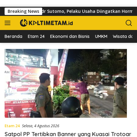
Langsung ke konten
toar di Jalan dr Sutomo, Pelaku Usaha Diingatkan Hormati Hak
Breaking News
Beranda
Etam 24
Ekonomi dan Bisnis
UMKM
Wisata dan 
Etam 24
Selasa, 4 Agustus 2026
Satpol PP Tertibkan Banner yang Kuasai Trotoar