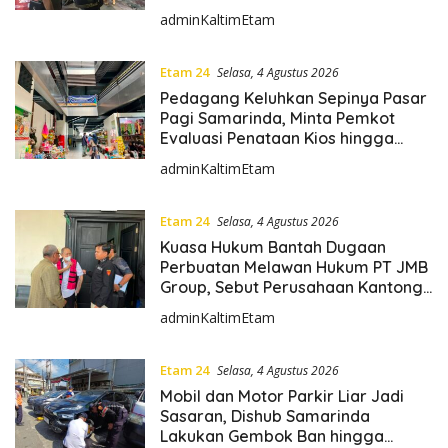
e
Hak Pejalan Kaki
adminKaltimEtam
t
a
m
Etam 24
Selasa, 4 Agustus 2026
.
Pedagang Keluhkan Sepinya Pasar
i
Pagi Samarinda, Minta Pemkot
Evaluasi Penataan Kios hingga
d
Tarif Retribusi
adminKaltimEtam
Etam 24
Selasa, 4 Agustus 2026
Kuasa Hukum Bantah Dugaan
Perbuatan Melawan Hukum PT JMB
Group, Sebut Perusahaan Kantongi
Izin Lengkap
adminKaltimEtam
Etam 24
Selasa, 4 Agustus 2026
Mobil dan Motor Parkir Liar Jadi
Sasaran, Dishub Samarinda
Lakukan Gembok Ban hingga