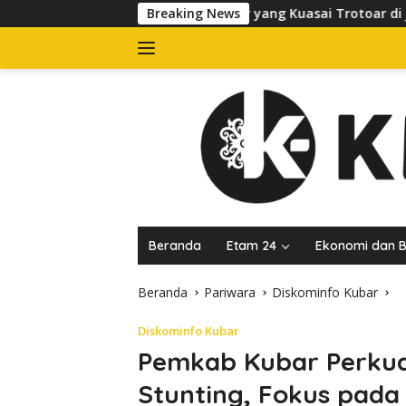
Langsung
 Tertibkan Banner yang Kuasai Trotoar di Jalan dr Sutomo, Pel
Breaking News
ke
konten
Beranda
Etam 24
Ekonomi dan B
Beranda
Pariwara
Diskominfo Kubar
Diskominfo Kubar
Pemkab Kubar Perku
Stunting, Fokus pada