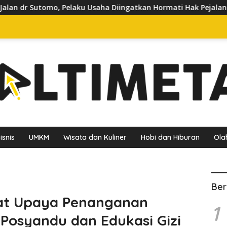
aku Usaha Diingatkan Hormati Hak Pejalan Kaki
Pedagan
isnis
UMKM
Wisata dan Kuliner
Hobi dan Hiburan
Ola
Ber
at Upaya Penanganan
1
 Posyandu dan Edukasi Gizi