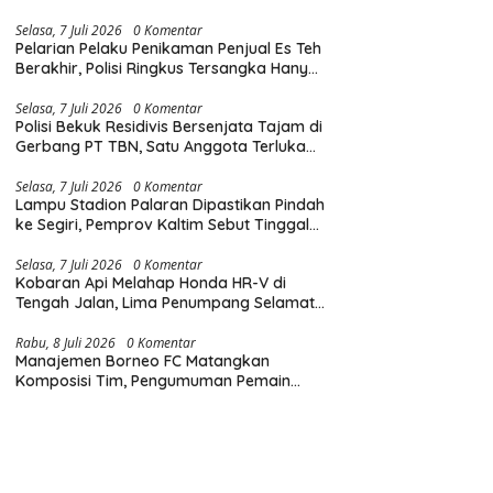
Diingatkan Hormati Hak Pejalan Kaki
Selasa, 7 Juli 2026
0 Komentar
Pelarian Pelaku Penikaman Penjual Es Teh
Berakhir, Polisi Ringkus Tersangka Hanya
Beberapa Jam Usai Beraksi
Selasa, 7 Juli 2026
0 Komentar
Polisi Bekuk Residivis Bersenjata Tajam di
Gerbang PT TBN, Satu Anggota Terluka
Saat Penangkapan
Selasa, 7 Juli 2026
0 Komentar
Lampu Stadion Palaran Dipastikan Pindah
ke Segiri, Pemprov Kaltim Sebut Tinggal
Tunggu Lampu Hijau Gubernur
Selasa, 7 Juli 2026
0 Komentar
Kobaran Api Melahap Honda HR-V di
Tengah Jalan, Lima Penumpang Selamat
Berkat Evakuasi Cepat
Rabu, 8 Juli 2026
0 Komentar
Manajemen Borneo FC Matangkan
Komposisi Tim, Pengumuman Pemain
Baru Tinggal Menunggu Waktu