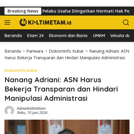
Langsung ke konten
 dr Sutomo, Pelaku Usaha Diingatkan Hormati Hak Pejalan Kaki
Breaking News
Beranda
Etam 24
Ekonomi dan Bisnis
UMKM
Wisata dan 
Beranda
Pariwara
Diskominfo Kubar
Nanang Adriani: ASN
Harus Bekerja Transparan dan Hindari Manipulasi Administrasi
Diskominfo Kubar
Nanang Adriani: ASN Harus
Bekerja Transparan dan Hindari
Manipulasi Administrasi
AdminKaltimEtam
Rabu, 10 Juni 2026