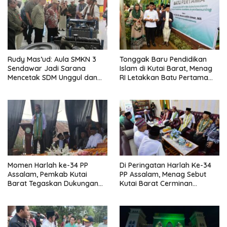
Rudy Mas’ud: Aula SMKN 3
Tonggak Baru Pendidikan
Sendawar Jadi Sarana
Islam di Kutai Barat, Menag
Mencetak SDM Unggul dan
RI Letakkan Batu Pertama
Berdaya Saing
Pembangunan Gedung
Madrasah PP Assalam
Momen Harlah ke-34 PP
Di Peringatan Harlah Ke-34
Assalam, Pemkab Kutai
PP Assalam, Menag Sebut
Barat Tegaskan Dukungan
Kutai Barat Cerminan
untuk Pendidikan Pesantren
Kerukunan Indonesia