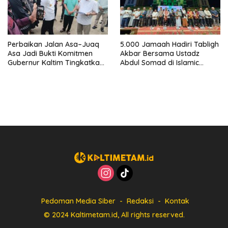
Perbaikan Jalan Asa–Juaq
5.000 Jamaah Hadiri Tabligh
Asa Jadi Bukti Komitmen
Akbar Bersama Ustadz
Gubernur Kaltim Tingkatkan
Abdul Somad di Islamic
Akses dan Ekonomi Warga
Center Melak
Pedoman Media Siber
Redaksi
Kontak
© 2024 Kaltimetam.id, All rights reserved.