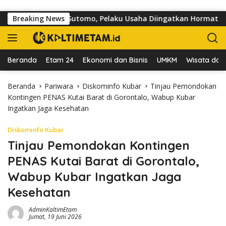
Langsung ke konten
i Jalan dr Sutomo, Pelaku Usaha Diingatkan Hormati Hak Pejala
Breaking News
Beranda
Etam 24
Ekonomi dan Bisnis
UMKM
Wisata dan 
Beranda
Pariwara
Diskominfo Kubar
Tinjau Pemondokan
Kontingen PENAS Kutai Barat di Gorontalo, Wabup Kubar
Ingatkan Jaga Kesehatan
Diskominfo Kubar
Tinjau Pemondokan Kontingen
PENAS Kutai Barat di Gorontalo,
Wabup Kubar Ingatkan Jaga
Kesehatan
AdminKaltimEtam
Jumat, 19 Juni 2026