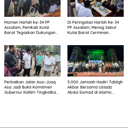
Momen Harlah ke-34 PP
Di Peringatan Harlah Ke-34
Assalam, Pemkab Kutai
PP Assalam, Menag Sebut
Barat Tegaskan Dukungan
Kutai Barat Cerminan
untuk Pendidikan Pesantren
Kerukunan Indonesia
Perbaikan Jalan Asa–Juaq
5.000 Jamaah Hadiri Tabligh
Asa Jadi Bukti Komitmen
Akbar Bersama Ustadz
Gubernur Kaltim Tingkatkan
Abdul Somad di Islamic
Akses dan Ekonomi Warga
Center Melak