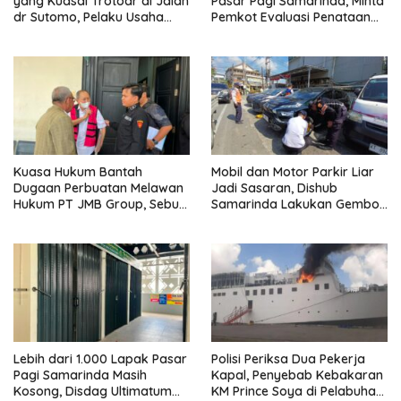
yang Kuasai Trotoar di Jalan
Pasar Pagi Samarinda, Minta
dr Sutomo, Pelaku Usaha
Pemkot Evaluasi Penataan
Diingatkan Hormati Hak
Kios hingga Tarif Retribusi
Pejalan Kaki
Kuasa Hukum Bantah
Mobil dan Motor Parkir Liar
Dugaan Perbuatan Melawan
Jadi Sasaran, Dishub
Hukum PT JMB Group, Sebut
Samarinda Lakukan Gembok
Perusahaan Kantongi Izin
Ban hingga Penderekan
Lengkap
Lebih dari 1.000 Lapak Pasar
Polisi Periksa Dua Pekerja
Pagi Samarinda Masih
Kapal, Penyebab Kebakaran
Kosong, Disdag Ultimatum
KM Prince Soya di Pelabuhan