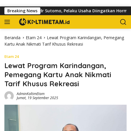
Langsung ke konten
toar di Jalan dr Sutomo, Pelaku Usaha Diingatkan Hormati Hak 
Breaking News
Beranda
Etam 24
Lewat Program Karindangan, Pemegang
Kartu Anak Nikmati Tarif Khusus Rekreasi
Etam 24
Lewat Program Karindangan,
Pemegang Kartu Anak Nikmati
Tarif Khusus Rekreasi
AdminKaltimEtam
Jumat, 19 September 2025