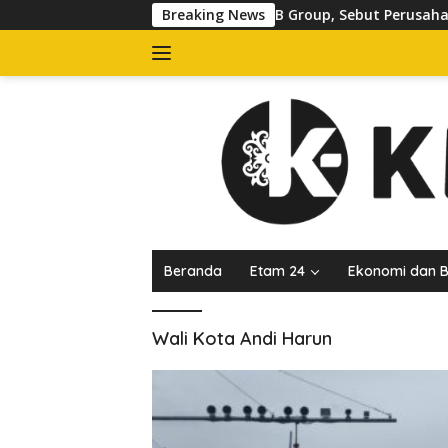
Langsung
uatan Melawan Hukum PT JMB Group, Sebut Perusahaan Kanton
Breaking News
ke
konten
Beranda
Etam 24
Ekonomi dan B
Wali Kota Andi Harun