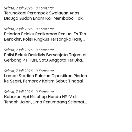
Diingatkan Hormati Hak Pejalan Kaki
Selasa, 7 Juli 2026
0 Komentar
Terungkap! Perampok Swalayan Anas
Diduga Sudah Enam Kali Membobol Toko
di Samarinda dalam Tiga Bulan
Selasa, 7 Juli 2026
0 Komentar
Pelarian Pelaku Penikaman Penjual Es Teh
Berakhir, Polisi Ringkus Tersangka Hanya
Beberapa Jam Usai Beraksi
Selasa, 7 Juli 2026
0 Komentar
Polisi Bekuk Residivis Bersenjata Tajam di
Gerbang PT TBN, Satu Anggota Terluka
Saat Penangkapan
Selasa, 7 Juli 2026
0 Komentar
Lampu Stadion Palaran Dipastikan Pindah
ke Segiri, Pemprov Kaltim Sebut Tinggal
Tunggu Lampu Hijau Gubernur
Selasa, 7 Juli 2026
0 Komentar
Kobaran Api Melahap Honda HR-V di
Tengah Jalan, Lima Penumpang Selamat
Berkat Evakuasi Cepat