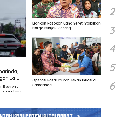
2
Licinkan Pasokan yang Seret, Stabilkan
3
Harga Minyak Goreng
4
5
arinda,
gar Lalu
Operasi Pasar Murah Tekan Inflasi di
6
Samarinda
n Electronic
limantan Timur