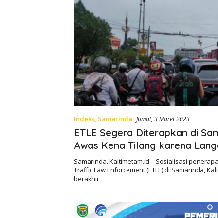
Indeks
,
Samarinda
Jumat, 3 Maret 2023
ETLE Segera Diterapkan di Sam
Awas Kena Tilang karena Lang
Lintas
Samarinda, Kaltimetam.id – Sosialisasi penerapa
Traffic Law Enforcement (ETLE) di Samarinda, Ka
berakhir…