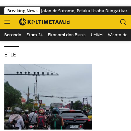
Langsung ke konten
Kuasai Trotoar di Jalan dr Sutomo, Pelaku Usaha Diingatkan H
Breaking News
Beranda
Etam 24
Ekonomi dan Bisnis
UMKM
Wisata dan 
ETLE