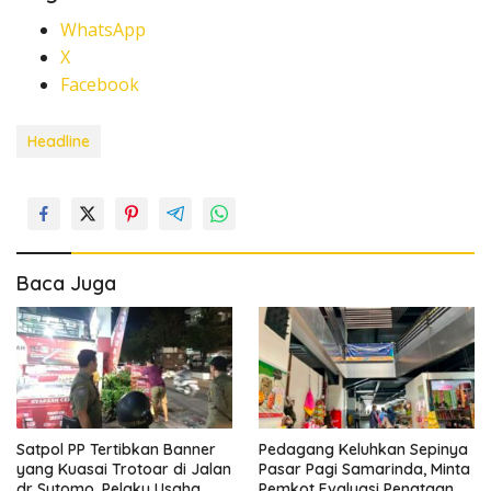
WhatsApp
X
Facebook
Headline
Baca Juga
Satpol PP Tertibkan Banner
Pedagang Keluhkan Sepinya
yang Kuasai Trotoar di Jalan
Pasar Pagi Samarinda, Minta
dr Sutomo, Pelaku Usaha
Pemkot Evaluasi Penataan