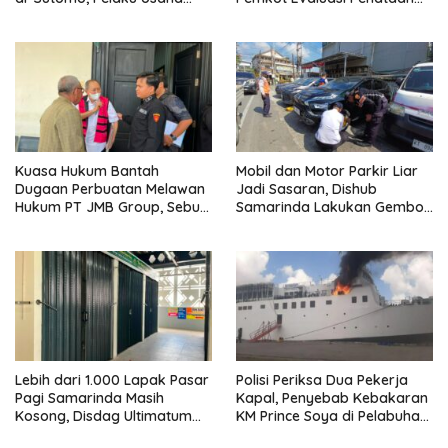
Diingatkan Hormati Hak
Kios hingga Tarif Retribusi
Pejalan Kaki
Kuasa Hukum Bantah
Mobil dan Motor Parkir Liar
Dugaan Perbuatan Melawan
Jadi Sasaran, Dishub
Hukum PT JMB Group, Sebut
Samarinda Lakukan Gembok
Perusahaan Kantongi Izin
Ban hingga Penderekan
Lengkap
Lebih dari 1.000 Lapak Pasar
Polisi Periksa Dua Pekerja
Pagi Samarinda Masih
Kapal, Penyebab Kebakaran
Kosong, Disdag Ultimatum
KM Prince Soya di Pelabuhan
Pedagang Aktif Berjualan
Samarinda Masih Misterius