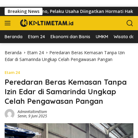
Langsung ke konten
 Jalan dr Sutomo, Pelaku Usaha Diingatkan Hormati Hak Pejalan
Breaking News
Beranda
Etam 24
Ekonomi dan Bisnis
UMKM
Wisata dan 
Beranda
Etam 24
Peredaran Beras Kemasan Tanpa Izin
Edar di Samarinda Ungkap Celah Pengawasan Pangan
Etam 24
Peredaran Beras Kemasan Tanpa
Izin Edar di Samarinda Ungkap
Celah Pengawasan Pangan
AdminKaltimEtam
Senin, 9 Juni 2025