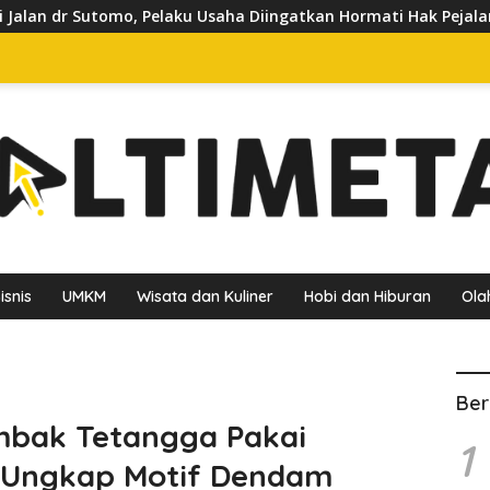
u Usaha Diingatkan Hormati Hak Pejalan Kaki
Pedagang 
isnis
UMKM
Wisata dan Kuliner
Hobi dan Hiburan
Ola
Ber
mbak Tetangga Pakai
1
i Ungkap Motif Dendam