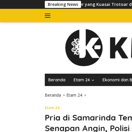
Langsung
rtibkan Banner yang Kuasai Trotoar di Jalan dr Sutomo, Pelak
Breaking News
ke
konten
Beranda
Etam 24
Ekonomi dan B
Beranda
Etam 24
Etam 24
Pria di Samarinda Te
Senapan Angin, Polis