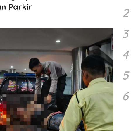
n Parkir
2
3
4
5
6