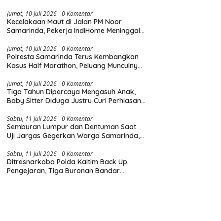
Diingatkan Hormati Hak Pejalan Kaki
Jumat, 10 Juli 2026
0 Komentar
Kecelakaan Maut di Jalan PM Noor
Samarinda, Pekerja IndiHome Meninggal
Dunia Usai Terlindas Truk
Jumat, 10 Juli 2026
0 Komentar
Polresta Samarinda Terus Kembangkan
Kasus Half Marathon, Peluang Munculnya
Tersangka Baru Masih Terbuka
Jumat, 10 Juli 2026
0 Komentar
Tiga Tahun Dipercaya Mengasuh Anak,
Baby Sitter Diduga Justru Curi Perhiasan
Majikan Rp300 Juta
Sabtu, 11 Juli 2026
0 Komentar
Semburan Lumpur dan Dentuman Saat
Uji Jargas Gegerkan Warga Samarinda,
Perusahaan Ambil Tanggung Jawab
Sabtu, 11 Juli 2026
0 Komentar
Ditresnarkoba Polda Kaltim Back Up
Pengejaran, Tiga Buronan Bandar
Narkoba Kasus Katingan Tak Berkutik di
Samarinda