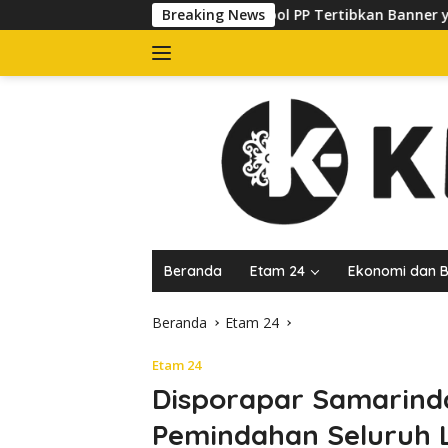
Langsung
Satpol PP Tertibkan Banner yang Kuasai Trotoar di 
Breaking News
ke
konten
Beranda
Etam 24
Ekonomi dan B
Beranda
Etam 24
Etam 24
Disporapar Samarind
Pemindahan Seluruh 