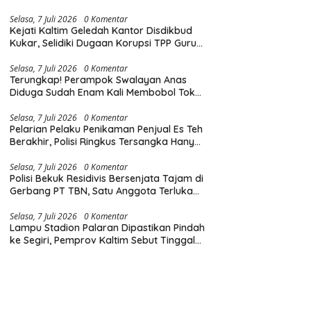
Diingatkan Hormati Hak Pejalan Kaki
Selasa, 7 Juli 2026
0 Komentar
Kejati Kaltim Geledah Kantor Disdikbud
Kukar, Selidiki Dugaan Korupsi TPP Guru
dan Insentif Non-ASN
Selasa, 7 Juli 2026
0 Komentar
Terungkap! Perampok Swalayan Anas
Diduga Sudah Enam Kali Membobol Toko
di Samarinda dalam Tiga Bulan
Selasa, 7 Juli 2026
0 Komentar
Pelarian Pelaku Penikaman Penjual Es Teh
Berakhir, Polisi Ringkus Tersangka Hanya
Beberapa Jam Usai Beraksi
Selasa, 7 Juli 2026
0 Komentar
Polisi Bekuk Residivis Bersenjata Tajam di
Gerbang PT TBN, Satu Anggota Terluka
Saat Penangkapan
Selasa, 7 Juli 2026
0 Komentar
Lampu Stadion Palaran Dipastikan Pindah
ke Segiri, Pemprov Kaltim Sebut Tinggal
Tunggu Lampu Hijau Gubernur