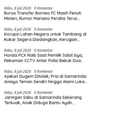
Diingatkan Hormati Hak Pejalan Kaki
Rabu, 8 Juli 2026
0 Komentar
Bursa Transfer Borneo FC Masih Penuh
Misteri, Rumor Mariano Peralta Terus
Menggema di Kalangan Suporter
Rabu, 8 Juli 2026
0 Komentar
Korupsi Lahan Negara untuk Tambang di
Kukar Segera Disidangkan, Kerugian
Negara Tembus Rp6,85 Triliun
Rabu, 8 Juli 2026
0 Komentar
Honda PCX Raib Saat Pemilik Salat Isya,
Rekaman CCTV Antar Polisi Bekuk Dua
Pelaku Pencurian di Samarinda
Rabu, 8 Juli 2026
0 Komentar
Ajakan Dugem Ditolak, Pria di Samarinda
Aniaya Teman Sendiri hingga Alami Luka
di Wajah dan Kepala
Rabu, 8 Juli 2026
0 Komentar
Jaringan Sabu di Samarinda Seberang
Terkuak, Anak Diduga Bantu Ayah
Edarkan Narkoba