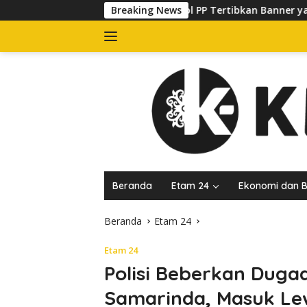
Langsung
Satpol PP Tertibkan Banner yang Kuasai Trotoar di Jal
Breaking News
ke
konten
Beranda
Etam 24
Ekonomi dan B
Beranda
Etam 24
Etam 24
Polisi Beberkan Dug
Samarinda, Masuk Lew