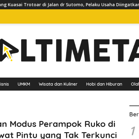
an dr Sutomo, Pelaku Usaha Diingatkan Hormati Hak Pejalan Kak
isnis
UMKM
Wisata dan Kuliner
Hobi dan Hiburan
Ola
Ber
aan Modus Perampok Ruko di
1
at Pintu yang Tak Terkunci