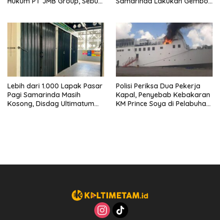
Hukum PT JMB Group, Sebut
Samarinda Lakukan Gembok
Perusahaan Kantongi Izin
Ban hingga Penderekan
Lengkap
Lebih dari 1.000 Lapak Pasar
Polisi Periksa Dua Pekerja
Pagi Samarinda Masih
Kapal, Penyebab Kebakaran
Kosong, Disdag Ultimatum
KM Prince Soya di Pelabuhan
Pedagang Aktif Berjualan
Samarinda Masih Misterius
hingga Akhir Agustus