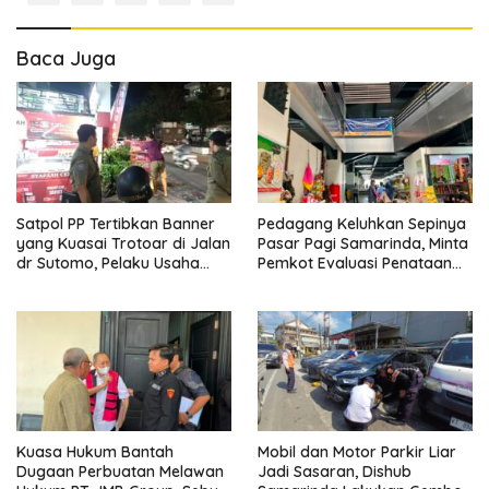
Baca Juga
Satpol PP Tertibkan Banner
Pedagang Keluhkan Sepinya
yang Kuasai Trotoar di Jalan
Pasar Pagi Samarinda, Minta
dr Sutomo, Pelaku Usaha
Pemkot Evaluasi Penataan
Diingatkan Hormati Hak
Kios hingga Tarif Retribusi
Pejalan Kaki
Kuasa Hukum Bantah
Mobil dan Motor Parkir Liar
Dugaan Perbuatan Melawan
Jadi Sasaran, Dishub