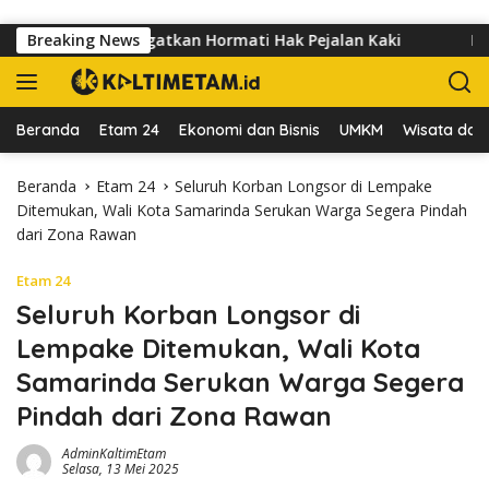
Langsung ke konten
u Usaha Diingatkan Hormati Hak Pejalan Kaki
Breaking News
Pedagang 
Beranda
Etam 24
Ekonomi dan Bisnis
UMKM
Wisata dan 
Beranda
Etam 24
Seluruh Korban Longsor di Lempake
Ditemukan, Wali Kota Samarinda Serukan Warga Segera Pindah
dari Zona Rawan
Etam 24
Seluruh Korban Longsor di
Lempake Ditemukan, Wali Kota
Samarinda Serukan Warga Segera
Pindah dari Zona Rawan
AdminKaltimEtam
Selasa, 13 Mei 2025