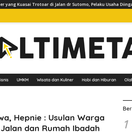
 Jalan dr Sutomo, Pelaku Usaha Diingatkan Hormati Hak Pejalan
isnis
UMKM
Wisata dan Kuliner
Hobi dan Hiburan
Ola
Ber
a, Hepnie : Usulan Warga
1
 Jalan dan Rumah Ibadah