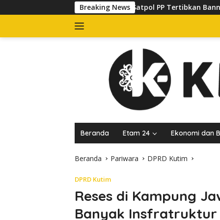
Langsung
Satpol PP Tertibkan Banner yang Kuasai Trotoar di
Breaking News
ke
konten
Beranda
Etam 24
Ekonomi dan B
Beranda
Pariwara
DPRD Kutim
DPRD Kutim
Reses di Kampung Jaw
Banyak Insfratruktur