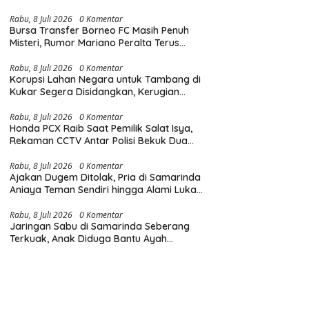
Diingatkan Hormati Hak Pejalan Kaki
Rabu, 8 Juli 2026
0 Komentar
Bursa Transfer Borneo FC Masih Penuh
Misteri, Rumor Mariano Peralta Terus
Menggema di Kalangan Suporter
Rabu, 8 Juli 2026
0 Komentar
Korupsi Lahan Negara untuk Tambang di
Kukar Segera Disidangkan, Kerugian
Negara Tembus Rp6,85 Triliun
Rabu, 8 Juli 2026
0 Komentar
Honda PCX Raib Saat Pemilik Salat Isya,
Rekaman CCTV Antar Polisi Bekuk Dua
Pelaku Pencurian di Samarinda
Rabu, 8 Juli 2026
0 Komentar
Ajakan Dugem Ditolak, Pria di Samarinda
Aniaya Teman Sendiri hingga Alami Luka
di Wajah dan Kepala
Rabu, 8 Juli 2026
0 Komentar
Jaringan Sabu di Samarinda Seberang
Terkuak, Anak Diduga Bantu Ayah
Edarkan Narkoba