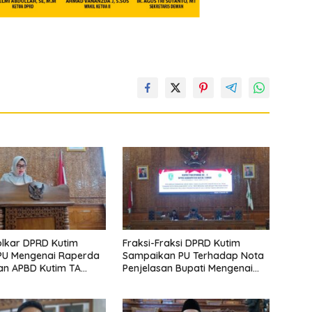
olkar DPRD Kutim
Fraksi-Fraksi DPRD Kutim
PU Mengenai Raperda
Sampaikan PU Terhadap Nota
an APBD Kutim TA
Penjelasan Bupati Mengenai
Raperda Perubahan APBD
Kutim TA 2024