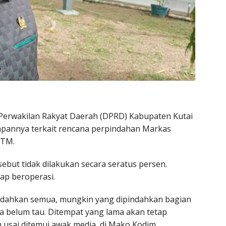
erwakilan Rakyat Daerah (DPRD) Kabupaten Kutai
apannya terkait rencana perpindahan Markas
KTM.
ebut tidak dilakukan secara seratus persen.
ap beroperasi.
indahkan semua, mungkin yang dipindahkan bagian
ta belum tau. Ditempat yang lama akan tetap
 usai ditemui awak media, di Mako Kodim