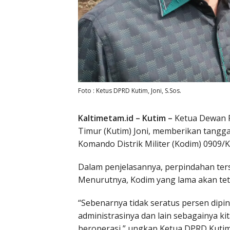
Foto : Ketus DPRD Kutim, Joni, S.Sos.
Kaltimetam.id – Kutim –
Ketua Dewan P
Timur (Kutim) Joni, memberikan tangg
Komando Distrik Militer (Kodim) 0909/
Dalam penjelasannya, perpindahan ters
Menurutnya, Kodim yang lama akan tet
“Sebenarnya tidak seratus persen dip
administrasinya dan lain sebagainya ki
beroperasi,” ungkap Ketua DPRD Kutim