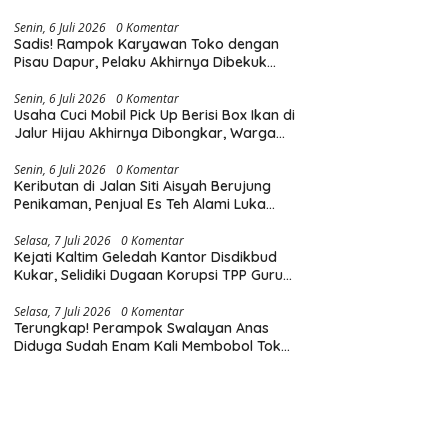
Diingatkan Hormati Hak Pejalan Kaki
Senin, 6 Juli 2026
0 Komentar
Sadis! Rampok Karyawan Toko dengan
Pisau Dapur, Pelaku Akhirnya Dibekuk
Polisi
Senin, 6 Juli 2026
0 Komentar
Usaha Cuci Mobil Pick Up Berisi Box Ikan di
Jalur Hijau Akhirnya Dibongkar, Warga
Mengaku Sudah Lama Terganggu Bau
Limbah
Senin, 6 Juli 2026
0 Komentar
Keributan di Jalan Siti Aisyah Berujung
Penikaman, Penjual Es Teh Alami Luka
Tusuk di Dada dan Punggung
Selasa, 7 Juli 2026
0 Komentar
Kejati Kaltim Geledah Kantor Disdikbud
Kukar, Selidiki Dugaan Korupsi TPP Guru
dan Insentif Non-ASN
Selasa, 7 Juli 2026
0 Komentar
Terungkap! Perampok Swalayan Anas
Diduga Sudah Enam Kali Membobol Toko
di Samarinda dalam Tiga Bulan