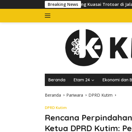
Langsung
kan Banner yang Kuasai Trotoar di Jalan dr Sutomo, Pelaku Usa
Breaking News
ke
konten
Beranda
Etam 24
Ekonomi dan B
Beranda
Pariwara
DPRD Kutim
DPRD Kutim
Rencana Perpindahan
Ketua DPRD Kutim: P