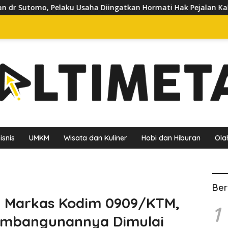
ha Diingatkan Hormati Hak Pejalan Kaki
Pedagang Keluh
isnis
UMKM
Wisata dan Kuliner
Hobi dan Hiburan
Ola
Ber
 Markas Kodim 0909/KTM,
1
embangunannya Dimulai