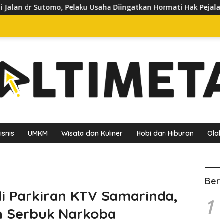
Usaha Diingatkan Hormati Hak Pejalan Kaki
Pedagang Ke
isnis
UMKM
Wisata dan Kuliner
Hobi dan Hiburan
Ola
Ber
 di Parkiran KTV Samarinda,
1
dan Serbuk Narkoba