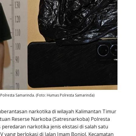
Polresta Samarinda. (Foto: Humas Polresta Samarinda)
erantasan narkotika di wilayah Kalimantan Timur
atuan Reserse Narkoba (Satresnarkoba) Polresta
eredaran narkotika jenis ekstasi di salah satu
 yang berlokasi di Jalan Imam Bonjol, Kecamatan