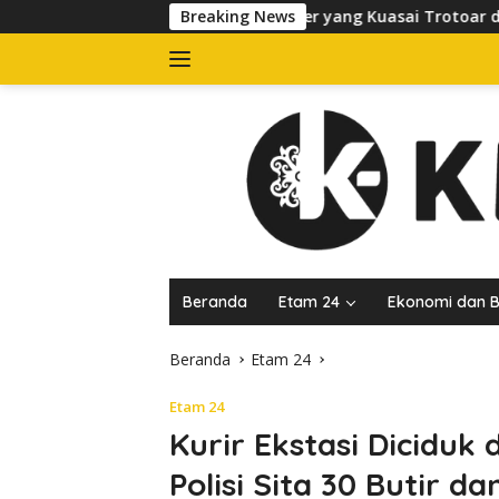
Langsung
tibkan Banner yang Kuasai Trotoar di Jalan dr Sutomo, Pelaku 
Breaking News
ke
konten
Beranda
Etam 24
Ekonomi dan B
Beranda
Etam 24
Etam 24
Kurir Ekstasi Diciduk
Polisi Sita 30 Butir 