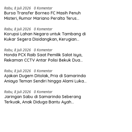
Diingatkan Hormati Hak Pejalan Kaki
Rabu, 8 Juli 2026
0 Komentar
Bursa Transfer Borneo FC Masih Penuh
Misteri, Rumor Mariano Peralta Terus
Menggema di Kalangan Suporter
Rabu, 8 Juli 2026
0 Komentar
Korupsi Lahan Negara untuk Tambang di
Kukar Segera Disidangkan, Kerugian
Negara Tembus Rp6,85 Triliun
Rabu, 8 Juli 2026
0 Komentar
Honda PCX Raib Saat Pemilik Salat Isya,
Rekaman CCTV Antar Polisi Bekuk Dua
Pelaku Pencurian di Samarinda
Rabu, 8 Juli 2026
0 Komentar
Ajakan Dugem Ditolak, Pria di Samarinda
Aniaya Teman Sendiri hingga Alami Luka
di Wajah dan Kepala
Rabu, 8 Juli 2026
0 Komentar
Jaringan Sabu di Samarinda Seberang
Terkuak, Anak Diduga Bantu Ayah
Edarkan Narkoba