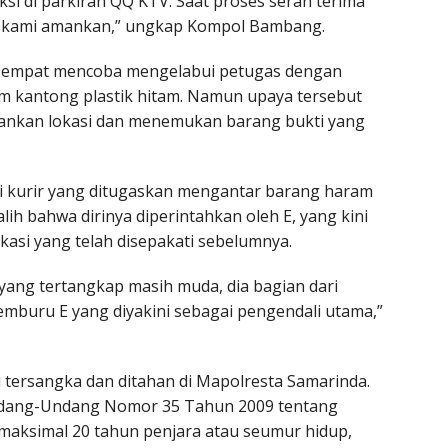
i di parkiran QQ KTV. Saat proses serah terima
g kami amankan,” ungkap Kompol Bambang.
R sempat mencoba mengelabui petugas dengan
m kantong plastik hitam. Namun upaya tersebut
ankan lokasi dan menemukan barang bukti yang
 kurir yang ditugaskan mengantar barang haram
lih bahwa dirinya diperintahkan oleh E, yang kini
kasi yang telah disepakati sebelumnya.
yang tertangkap masih muda, dia bagian dari
memburu E yang diyakini sebagai pengendali utama,”
i tersangka dan ditahan di Mapolresta Samarinda.
 Undang-Undang Nomor 35 Tahun 2009 tentang
aksimal 20 tahun penjara atau seumur hidup,