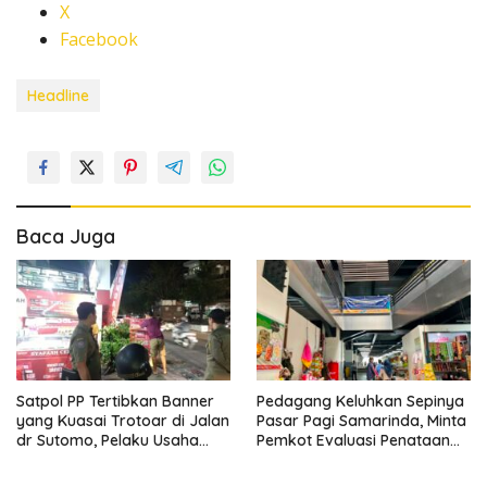
X
Facebook
Headline
Baca Juga
Satpol PP Tertibkan Banner
Pedagang Keluhkan Sepinya
yang Kuasai Trotoar di Jalan
Pasar Pagi Samarinda, Minta
dr Sutomo, Pelaku Usaha
Pemkot Evaluasi Penataan
Diingatkan Hormati Hak
Kios hingga Tarif Retribusi
Pejalan Kaki