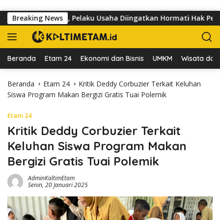
Langsung ke konten
an dr Sutomo, Pelaku Usaha Diingatkan Hormati Hak Pejalan Kak
Breaking News
Beranda
Etam 24
Ekonomi dan Bisnis
UMKM
Wisata dan 
Beranda
Etam 24
Kritik Deddy Corbuzier Terkait Keluhan
Siswa Program Makan Bergizi Gratis Tuai Polemik
Etam 24
Kritik Deddy Corbuzier Terkait
Keluhan Siswa Program Makan
Bergizi Gratis Tuai Polemik
AdminKaltimEtam
Senin, 20 Januari 2025