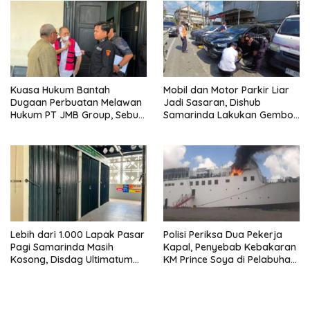
Kuasa Hukum Bantah
Mobil dan Motor Parkir Liar
Dugaan Perbuatan Melawan
Jadi Sasaran, Dishub
Hukum PT JMB Group, Sebut
Samarinda Lakukan Gembok
Perusahaan Kantongi Izin
Ban hingga Penderekan
Lengkap
Lebih dari 1.000 Lapak Pasar
Polisi Periksa Dua Pekerja
Pagi Samarinda Masih
Kapal, Penyebab Kebakaran
Kosong, Disdag Ultimatum
KM Prince Soya di Pelabuhan
Pedagang Aktif Berjualan
Samarinda Masih Misterius
hingga Akhir Agustus