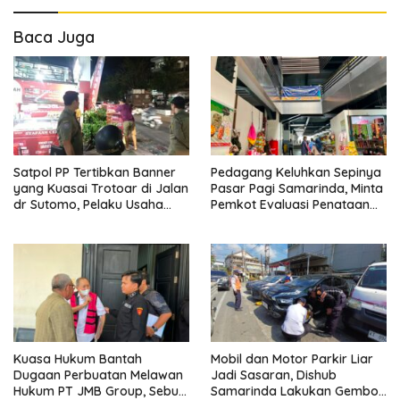
Baca Juga
Satpol PP Tertibkan Banner
Pedagang Keluhkan Sepinya
yang Kuasai Trotoar di Jalan
Pasar Pagi Samarinda, Minta
dr Sutomo, Pelaku Usaha
Pemkot Evaluasi Penataan
Diingatkan Hormati Hak
Kios hingga Tarif Retribusi
Pejalan Kaki
Kuasa Hukum Bantah
Mobil dan Motor Parkir Liar
Dugaan Perbuatan Melawan
Jadi Sasaran, Dishub
Hukum PT JMB Group, Sebut
Samarinda Lakukan Gembok