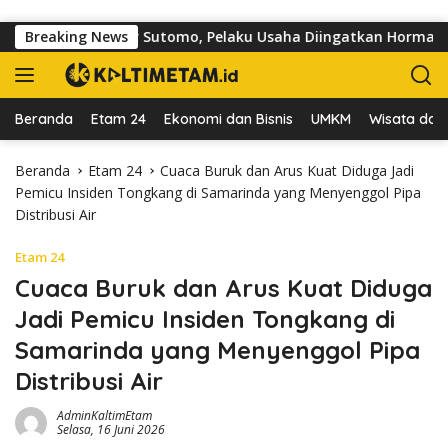
Langsung ke konten
r di Jalan dr Sutomo, Pelaku Usaha Diingatkan Hormati Hak Pej
Breaking News
Beranda
Etam 24
Ekonomi dan Bisnis
UMKM
Wisata dan 
Beranda
Etam 24
Cuaca Buruk dan Arus Kuat Diduga Jadi
Pemicu Insiden Tongkang di Samarinda yang Menyenggol Pipa
Distribusi Air
Etam 24
Cuaca Buruk dan Arus Kuat Diduga
Jadi Pemicu Insiden Tongkang di
Samarinda yang Menyenggol Pipa
Distribusi Air
AdminKaltimEtam
Selasa, 16 Juni 2026