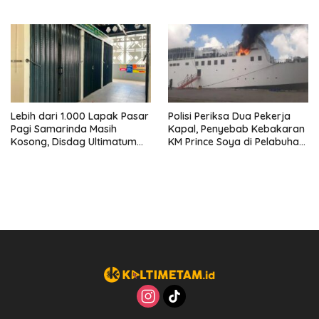
Perusahaan Kantongi Izin
Ban hingga Penderekan
Lengkap
Lebih dari 1.000 Lapak Pasar
Polisi Periksa Dua Pekerja
Pagi Samarinda Masih
Kapal, Penyebab Kebakaran
Kosong, Disdag Ultimatum
KM Prince Soya di Pelabuhan
Pedagang Aktif Berjualan
Samarinda Masih Misterius
hingga Akhir Agustus