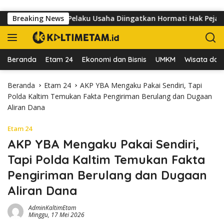
Langsung ke konten
dr Sutomo, Pelaku Usaha Diingatkan Hormati Hak Pejalan Kaki
Breaking News
Beranda
Etam 24
Ekonomi dan Bisnis
UMKM
Wisata dan 
Beranda
Etam 24
AKP YBA Mengaku Pakai Sendiri, Tapi
Polda Kaltim Temukan Fakta Pengiriman Berulang dan Dugaan
Aliran Dana
Etam 24
AKP YBA Mengaku Pakai Sendiri,
Tapi Polda Kaltim Temukan Fakta
Pengiriman Berulang dan Dugaan
Aliran Dana
AdminKaltimEtam
Minggu, 17 Mei 2026