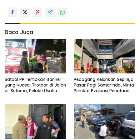
Baca Juga
Satpol PP Tertibkan Banner
Pedagang Keluhkan Sepinya
yang Kuasai Trotoar di Jalan
Pasar Pagi Samarinda, Minta
dr Sutomo, Pelaku Usaha
Pemkot Evaluasi Penataan
Diingatkan Hormati Hak
Kios hingga Tarif Retribusi
Pejalan Kaki