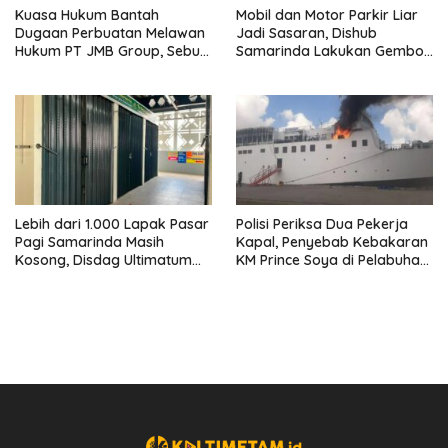
Kuasa Hukum Bantah
Mobil dan Motor Parkir Liar
Dugaan Perbuatan Melawan
Jadi Sasaran, Dishub
Hukum PT JMB Group, Sebut
Samarinda Lakukan Gembok
Perusahaan Kantongi Izin
Ban hingga Penderekan
Lengkap
Lebih dari 1.000 Lapak Pasar
Polisi Periksa Dua Pekerja
Pagi Samarinda Masih
Kapal, Penyebab Kebakaran
Kosong, Disdag Ultimatum
KM Prince Soya di Pelabuhan
Pedagang Aktif Berjualan
Samarinda Masih Misterius
hingga Akhir Agustus