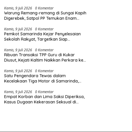
Diingatkan Hormati Hak Pejalan Kaki
Kamis, 9 Juli 2026
0 Komentar
Warung Remang-remang di Sungai Kapih
Digerebek, Satpol PP Temukan Enam
Teko Miras Oplosan
Kamis, 9 Juli 2026
0 Komentar
Pemkot Samarinda Kejar Penyelesaian
Sekolah Rakyat, Targetkan Siap
Digunakan pada Hari Pertama MPLS
Kamis, 9 Juli 2026
0 Komentar
Ribuan Transaksi TPP Guru di Kukar
Diusut, Kejati Kaltim Naikkan Perkara ke
Tahap Penyidikan
Kamis, 9 Juli 2026
0 Komentar
Satu Pengendara Tewas dalam
Kecelakaan Tiga Motor di Samarinda,
Polisi Dalami Penyebab Tabrakan
Kamis, 9 Juli 2026
0 Komentar
Empat Korban dan Lima Saksi Diperiksa,
Kasus Dugaan Kekerasan Seksual di
Ponpes Samarinda Naik Penyidikan