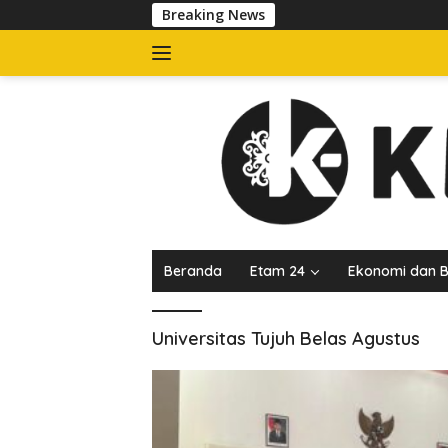
Langsung
Breaking News
Satp
ke
konten
Beranda
Etam 24
Ekonomi dan B
Universitas Tujuh Belas Agustus