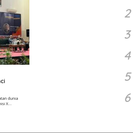
2
3
4
5
ci
6
atan dunia
misi X…