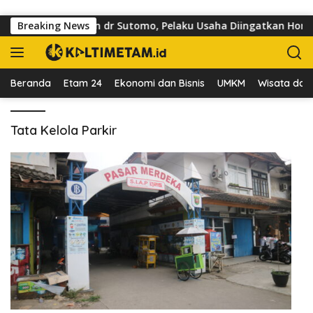
Langsung ke konten
ai Trotoar di Jalan dr Sutomo, Pelaku Usaha Diingatkan Hormat
Breaking News
Beranda
Etam 24
Ekonomi dan Bisnis
UMKM
Wisata dan 
Tata Kelola Parkir