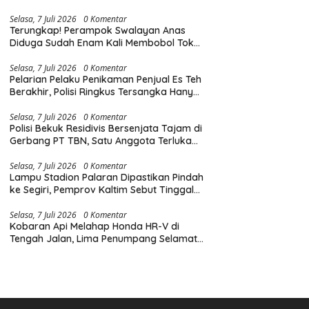
Diingatkan Hormati Hak Pejalan Kaki
Selasa, 7 Juli 2026
0 Komentar
Terungkap! Perampok Swalayan Anas
Diduga Sudah Enam Kali Membobol Toko
di Samarinda dalam Tiga Bulan
Selasa, 7 Juli 2026
0 Komentar
Pelarian Pelaku Penikaman Penjual Es Teh
Berakhir, Polisi Ringkus Tersangka Hanya
Beberapa Jam Usai Beraksi
Selasa, 7 Juli 2026
0 Komentar
Polisi Bekuk Residivis Bersenjata Tajam di
Gerbang PT TBN, Satu Anggota Terluka
Saat Penangkapan
Selasa, 7 Juli 2026
0 Komentar
Lampu Stadion Palaran Dipastikan Pindah
ke Segiri, Pemprov Kaltim Sebut Tinggal
Tunggu Lampu Hijau Gubernur
Selasa, 7 Juli 2026
0 Komentar
Kobaran Api Melahap Honda HR-V di
Tengah Jalan, Lima Penumpang Selamat
Berkat Evakuasi Cepat