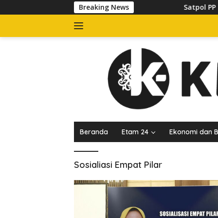
Langsung
Breaking News
Satpol PP Tert
ke
konten
Beranda
Etam 24
Ekonomi dan B
Sosialiasi Empat Pilar