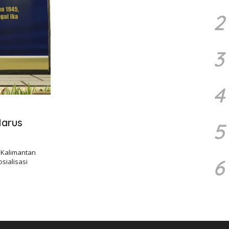
2
3
4
Harus
5
l Kalimantan
6
sialisasi