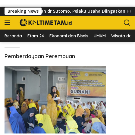
Langsung ke konten
sai Trotoar di Jalan dr Sutomo, Pelaku Usaha Diingatkan Horma
Breaking News
Beranda
Etam 24
Ekonomi dan Bisnis
UMKM
Wisata dan 
Pemberdayaan Perempuan