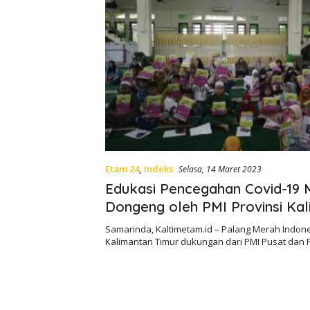
Etam 24
,
Indeks
Selasa, 14 Maret 2023
Edukasi Pencegahan Covid-19 M
Dongeng oleh PMI Provinsi Ka
Timur
Samarinda, Kaltimetam.id – Palang Merah Indone
Kalimantan Timur dukungan dari PMI Pusat dan 