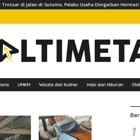
i Jalan dr Sutomo, Pelaku Usaha Diingatkan Hormati Hak Pejala
isnis
UMKM
Wisata dan Kuliner
Hobi dan Hiburan
Ola
Ber
1