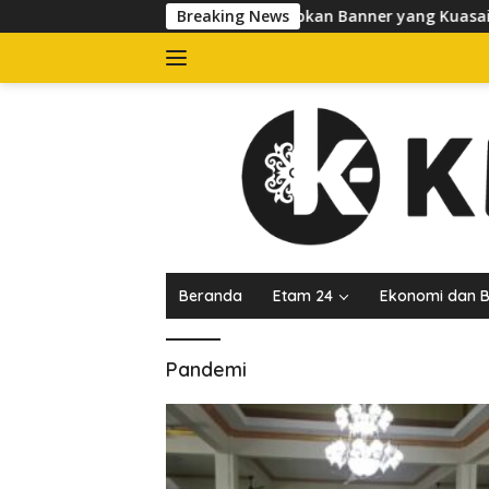
Langsung
Satpol PP Tertibkan Banner yang Kuasai Trotoar d
Breaking News
ke
konten
Beranda
Etam 24
Ekonomi dan B
Pandemi