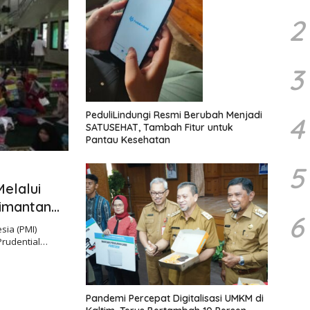
2
3
PeduliLindungi Resmi Berubah Menjadi
4
SATUSEHAT, Tambah Fitur untuk
Pantau Kesehatan
5
elalui
limantan
6
sia (PMI)
Prudential…
Pandemi Percepat Digitalisasi UMKM di