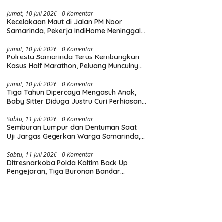
Diingatkan Hormati Hak Pejalan Kaki
Jumat, 10 Juli 2026
0 Komentar
Kecelakaan Maut di Jalan PM Noor
Samarinda, Pekerja IndiHome Meninggal
Dunia Usai Terlindas Truk
Jumat, 10 Juli 2026
0 Komentar
Polresta Samarinda Terus Kembangkan
Kasus Half Marathon, Peluang Munculnya
Tersangka Baru Masih Terbuka
Jumat, 10 Juli 2026
0 Komentar
Tiga Tahun Dipercaya Mengasuh Anak,
Baby Sitter Diduga Justru Curi Perhiasan
Majikan Rp300 Juta
Sabtu, 11 Juli 2026
0 Komentar
Semburan Lumpur dan Dentuman Saat
Uji Jargas Gegerkan Warga Samarinda,
Perusahaan Ambil Tanggung Jawab
Sabtu, 11 Juli 2026
0 Komentar
Ditresnarkoba Polda Kaltim Back Up
Pengejaran, Tiga Buronan Bandar
Narkoba Kasus Katingan Tak Berkutik di
Samarinda