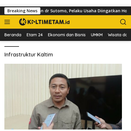
Langsung ke konten
sai Trotoar di Jalan dr Sutomo, Pelaku Usaha Diingatkan Horma
Breaking News
Beranda
Etam 24
Ekonomi dan Bisnis
UMKM
Wisata dan 
Infrastruktur Kaltim