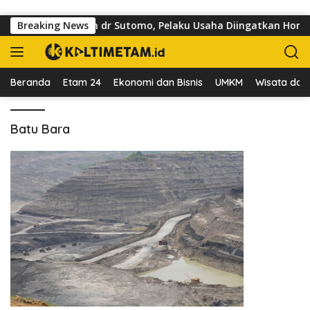
Langsung ke konten
i Trotoar di Jalan dr Sutomo, Pelaku Usaha Diingatkan Hormati
Breaking News
Beranda
Etam 24
Ekonomi dan Bisnis
UMKM
Wisata dan 
Batu Bara