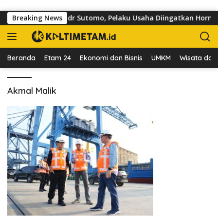
Langsung ke konten
i Trotoar di Jalan dr Sutomo, Pelaku Usaha Diingatkan Hormati
Breaking News
Beranda
Etam 24
Ekonomi dan Bisnis
UMKM
Wisata dan 
Akmal Malik