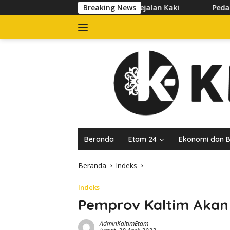
Langsung
Hormati Hak Pejalan Kaki
Breaking News
Pedagang Keluhkan Sepinya Pa
ke
konten
Beranda
Etam 24
Ekonomi dan B
Beranda
Indeks
Indeks
Pemprov Kaltim Akan 
AdminKaltimEtam