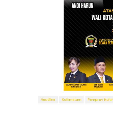
Headline
Kaltimetam
Pemprov Kalti