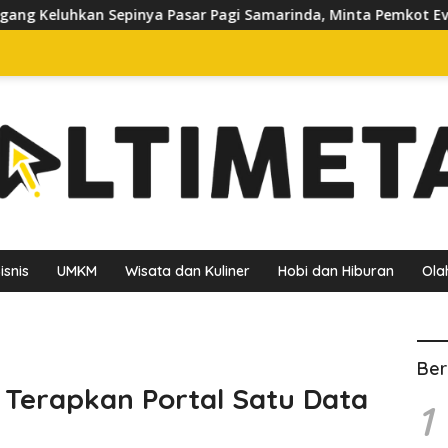
sar Pagi Samarinda, Minta Pemkot Evaluasi Penataan Kios hing
isnis
UMKM
Wisata dan Kuliner
Hobi dan Hiburan
Ola
Ber
Terapkan Portal Satu Data
1