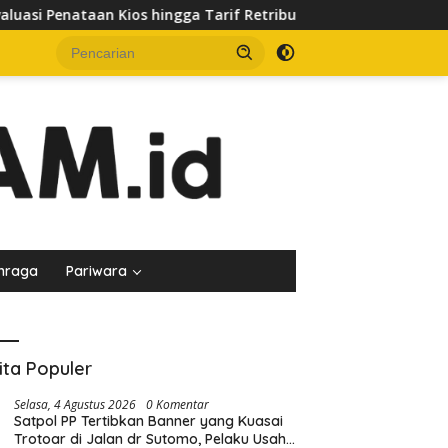
ga Tarif Retribusi
Kuasa Hukum Bantah Dugaan Perbua
hraga
Pariwara
ita Populer
Selasa, 4 Agustus 2026
0 Komentar
Satpol PP Tertibkan Banner yang Kuasai
Trotoar di Jalan dr Sutomo, Pelaku Usaha