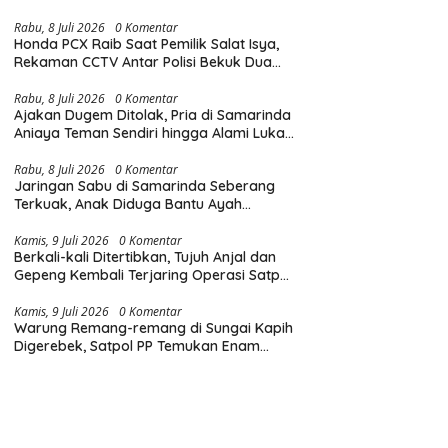
Diingatkan Hormati Hak Pejalan Kaki
Rabu, 8 Juli 2026
0 Komentar
Honda PCX Raib Saat Pemilik Salat Isya,
Rekaman CCTV Antar Polisi Bekuk Dua
Pelaku Pencurian di Samarinda
Rabu, 8 Juli 2026
0 Komentar
Ajakan Dugem Ditolak, Pria di Samarinda
Aniaya Teman Sendiri hingga Alami Luka
di Wajah dan Kepala
Rabu, 8 Juli 2026
0 Komentar
Jaringan Sabu di Samarinda Seberang
Terkuak, Anak Diduga Bantu Ayah
Edarkan Narkoba
Kamis, 9 Juli 2026
0 Komentar
Berkali-kali Ditertibkan, Tujuh Anjal dan
Gepeng Kembali Terjaring Operasi Satpol
PP Samarinda
Kamis, 9 Juli 2026
0 Komentar
Warung Remang-remang di Sungai Kapih
Digerebek, Satpol PP Temukan Enam
Teko Miras Oplosan