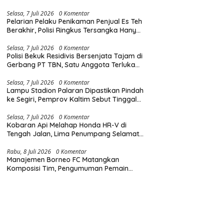
Diingatkan Hormati Hak Pejalan Kaki
Selasa, 7 Juli 2026
0 Komentar
Pelarian Pelaku Penikaman Penjual Es Teh
Berakhir, Polisi Ringkus Tersangka Hanya
Beberapa Jam Usai Beraksi
Selasa, 7 Juli 2026
0 Komentar
Polisi Bekuk Residivis Bersenjata Tajam di
Gerbang PT TBN, Satu Anggota Terluka
Saat Penangkapan
Selasa, 7 Juli 2026
0 Komentar
Lampu Stadion Palaran Dipastikan Pindah
ke Segiri, Pemprov Kaltim Sebut Tinggal
Tunggu Lampu Hijau Gubernur
Selasa, 7 Juli 2026
0 Komentar
Kobaran Api Melahap Honda HR-V di
Tengah Jalan, Lima Penumpang Selamat
Berkat Evakuasi Cepat
Rabu, 8 Juli 2026
0 Komentar
Manajemen Borneo FC Matangkan
Komposisi Tim, Pengumuman Pemain
Baru Tinggal Menunggu Waktu