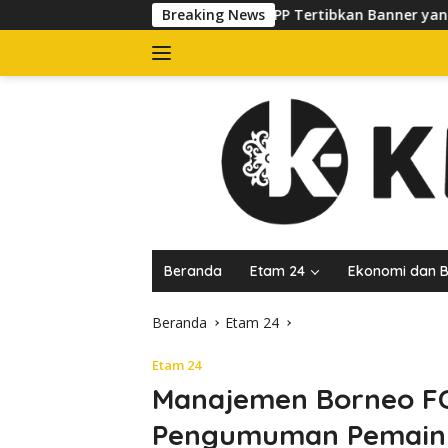
Langsung
Satpol PP Tertibkan Banner yang Kuasai Trotoar di Jala
Breaking News
ke
konten
Beranda
Etam 24
Ekonomi dan B
Beranda
Etam 24
Etam 24
Manajemen Borneo FC
Pengumuman Pemain 