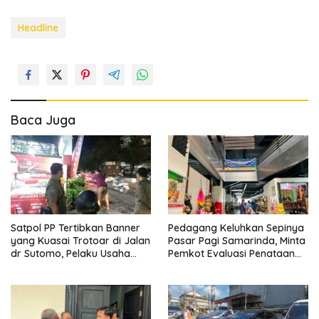
Headline
Baca Juga
Satpol PP Tertibkan Banner
Pedagang Keluhkan Sepinya
yang Kuasai Trotoar di Jalan
Pasar Pagi Samarinda, Minta
dr Sutomo, Pelaku Usaha
Pemkot Evaluasi Penataan
Diingatkan Hormati Hak
Kios hingga Tarif Retribusi
Pejalan Kaki