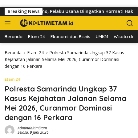
Langsung ke konten
alan dr Sutomo, Pelaku Usaha Diingatkan Hormati Hak Pejalan K
Breaking News
Beranda
Etam 24
Ekonomi dan Bisnis
UMKM
Wisata dan 
Beranda
Etam 24
Polresta Samarinda Ungkap 37 Kasus
Kejahatan Jalanan Selama Mei 2026, Curanmor Dominasi
dengan 16 Perkara
Etam 24
Polresta Samarinda Ungkap 37
Kasus Kejahatan Jalanan Selama
Mei 2026, Curanmor Dominasi
dengan 16 Perkara
AdminKaltimEtam
Selasa, 9 Juni 2026