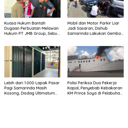
Kuasa Hukum Bantah
Mobil dan Motor Parkir Liar
Dugaan Perbuatan Melawan
Jadi Sasaran, Dishub
Hukum PT JMB Group, Sebut
Samarinda Lakukan Gembok
Perusahaan Kantongi Izin
Ban hingga Penderekan
Lengkap
Lebih dari 1.000 Lapak Pasar
Polisi Periksa Dua Pekerja
Pagi Samarinda Masih
Kapal, Penyebab Kebakaran
Kosong, Disdag Ultimatum
KM Prince Soya di Pelabuhan
Pedagang Aktif Berjualan
Samarinda Masih Misterius
hingga Akhir Agustus