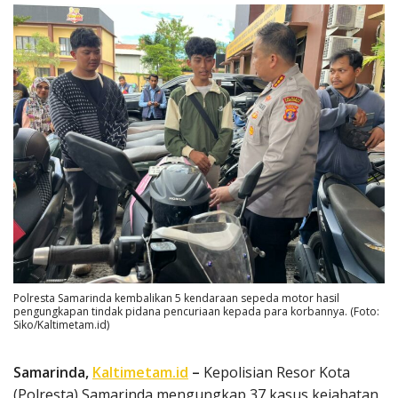
Polresta Samarinda kembalikan 5 kendaraan sepeda motor hasil
pengungkapan tindak pidana pencuriaan kepada para korbannya. (Foto:
Siko/Kaltimetam.id)
Samarinda,
Kaltimetam.id
–
Kepolisian Resor Kota
(Polresta) Samarinda mengungkap 37 kasus kejahatan