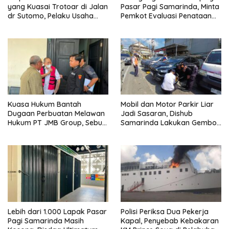
yang Kuasai Trotoar di Jalan
Pasar Pagi Samarinda, Minta
dr Sutomo, Pelaku Usaha
Pemkot Evaluasi Penataan
Diingatkan Hormati Hak
Kios hingga Tarif Retribusi
Pejalan Kaki
Kuasa Hukum Bantah
Mobil dan Motor Parkir Liar
Dugaan Perbuatan Melawan
Jadi Sasaran, Dishub
Hukum PT JMB Group, Sebut
Samarinda Lakukan Gembok
Perusahaan Kantongi Izin
Ban hingga Penderekan
Lengkap
Lebih dari 1.000 Lapak Pasar
Polisi Periksa Dua Pekerja
Pagi Samarinda Masih
Kapal, Penyebab Kebakaran