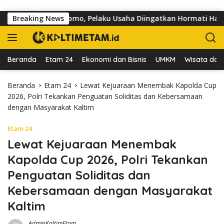
Langsung ke konten
Jalan dr Sutomo, Pelaku Usaha Diingatkan Hormati Hak Pejalan 
Breaking News
Beranda
Etam 24
Ekonomi dan Bisnis
UMKM
Wisata dan 
Beranda
Etam 24
Lewat Kejuaraan Menembak Kapolda Cup
2026, Polri Tekankan Penguatan Soliditas dan Kebersamaan
dengan Masyarakat Kaltim
Etam 24
Lewat Kejuaraan Menembak
Kapolda Cup 2026, Polri Tekankan
Penguatan Soliditas dan
Kebersamaan dengan Masyarakat
Kaltim
AdminKaltimEtam