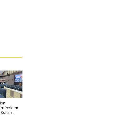
dan
lai Perkuat
l Kaltim