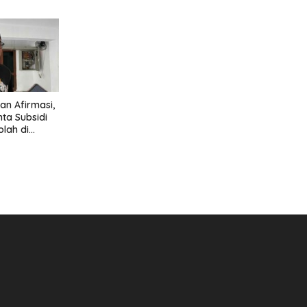
rmasi
n Afirmasi,
ta Subsidi
olah di