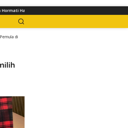
Pejalan Kaki
Pedagang Keluhkan Sepinya Pasar Pagi Sam
 Pemula di
ilih