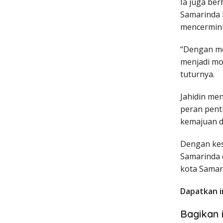
Ia juga ber
Samarinda 
mencermink
“Dengan me
menjadi mo
tuturnya.
Jahidin me
peran pent
kemajuan d
Dengan kesa
Samarinda
kota Samar
Dapatkan i
Bagikan i