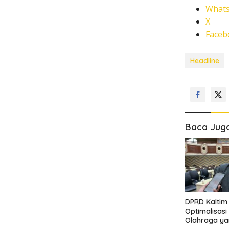
What
X
Faceb
Headline
Baca Jug
DPRD Kaltim
Optimalisasi 
Olahraga ya