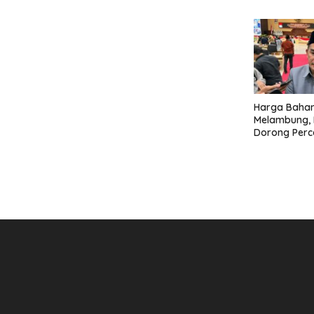
Tengah Kete
Harga Baha
Melambung, 
Dorong Perc
Pembanguna
Mahulu