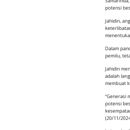
Samarinda, 
potensi be
Jahidin, a
keterlibat
menentukan
Dalam pand
pemilu, te
Jahidin me
adalah lan
membuat ke
“Generasi 
potensi be
kesempatan
(20/11/2024