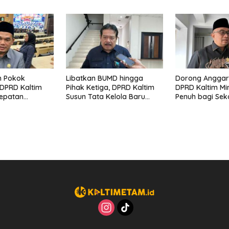
rbatasan APBD
Masyarakat
Jelang Transfo
Nasional
n Pokok
Libatkan BUMD hingga
Dorong Anggara
DPRD Kaltim
Pihak Ketiga, DPRD Kaltim
DPRD Kaltim Min
epatan
Susun Tata Kelola Baru
Penuh bagi Sek
n Jalan ke
Sungai Mahakam
Kawasan 3T