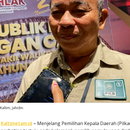
altim, Jahidin.
,
Kaltimetam.id
–
Menjelang Pemilihan Kepala Daerah (Pilka