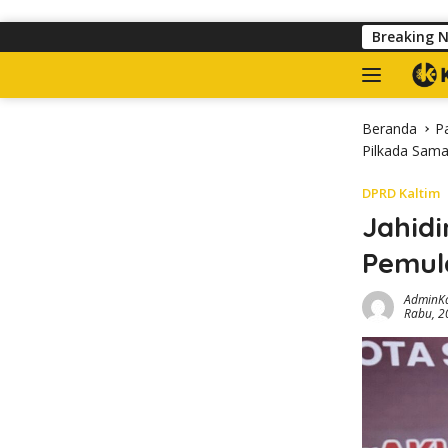
Langsung ke konten
Satpol PP Tertibkan Banner yang Kuasai Tro
Breaking 
Beranda
P
Pilkada Sama
DPRD Kaltim
Jahidi
Pemul
AdminK
Rabu, 2