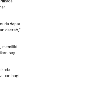
Pilkada
nar
 muda dapat
n daerah,”
, memiliki
ikan bagi
ilkada
ajuan bagi