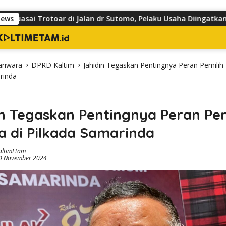
toar di Jalan dr Sutomo, Pelaku Usaha Diingatkan Hormati Hak 
News
ariwara
DPRD Kaltim
Jahidin Tegaskan Pentingnya Peran Pemilih
rinda
n Tegaskan Pentingnya Peran Pem
a di Pilkada Samarinda
altimEtam
0 November 2024