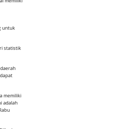
ai memiliki
g untuk
 statistik
 daerah
 dapat
a memiliki
i adalah
 Rabu