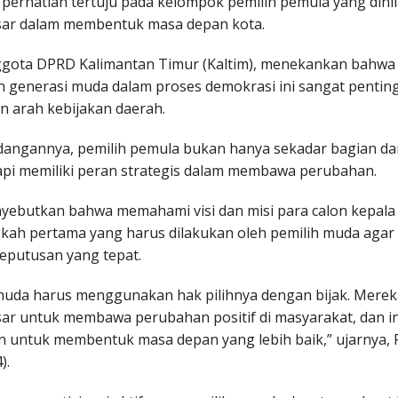
perhatian tertuju pada kelompok pemilih pemula yang dinil
sar dalam membentuk masa depan kota.
nggota DPRD Kalimantan Timur (Kaltim), menekankan bahwa
an generasi muda dalam proses demokrasi ini sangat pentin
 arah kebijakan daerah.
angannya, pemilih pemula bukan hanya sekadar bagian dari
tapi memiliki peran strategis dalam membawa perubahan.
nyebutkan bahwa memahami visi dan misi para calon kepala
gkah pertama yang harus dilakukan oleh pemilih muda agar
putusan yang tepat.
muda harus menggunakan hak pilihnya dengan bijak. Merek
sar untuk membawa perubahan positif di masyarakat, dan in
 untuk membentuk masa depan yang lebih baik,” ujarnya,
).