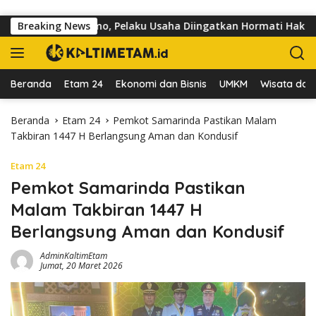
Langsung ke konten
alan dr Sutomo, Pelaku Usaha Diingatkan Hormati Hak Pejalan K
Breaking News
Beranda
Etam 24
Ekonomi dan Bisnis
UMKM
Wisata dan 
Beranda
Etam 24
Pemkot Samarinda Pastikan Malam
Takbiran 1447 H Berlangsung Aman dan Kondusif
Etam 24
Pemkot Samarinda Pastikan
Malam Takbiran 1447 H
Berlangsung Aman dan Kondusif
AdminKaltimEtam
Jumat, 20 Maret 2026