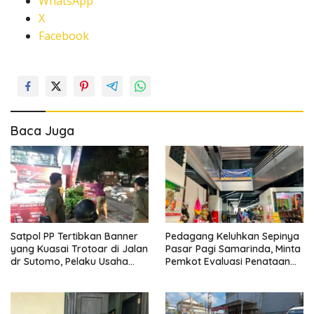
WhatsApp
X
Facebook
Baca Juga
Satpol PP Tertibkan Banner
Pedagang Keluhkan Sepinya
yang Kuasai Trotoar di Jalan
Pasar Pagi Samarinda, Minta
dr Sutomo, Pelaku Usaha
Pemkot Evaluasi Penataan
Diingatkan Hormati Hak
Kios hingga Tarif Retribusi
Pejalan Kaki