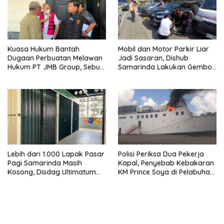
Kuasa Hukum Bantah
Mobil dan Motor Parkir Liar
Dugaan Perbuatan Melawan
Jadi Sasaran, Dishub
Hukum PT JMB Group, Sebut
Samarinda Lakukan Gembok
Perusahaan Kantongi Izin
Ban hingga Penderekan
Lengkap
Lebih dari 1.000 Lapak Pasar
Polisi Periksa Dua Pekerja
Pagi Samarinda Masih
Kapal, Penyebab Kebakaran
Kosong, Disdag Ultimatum
KM Prince Soya di Pelabuhan
Pedagang Aktif Berjualan
Samarinda Masih Misterius
hingga Akhir Agustus