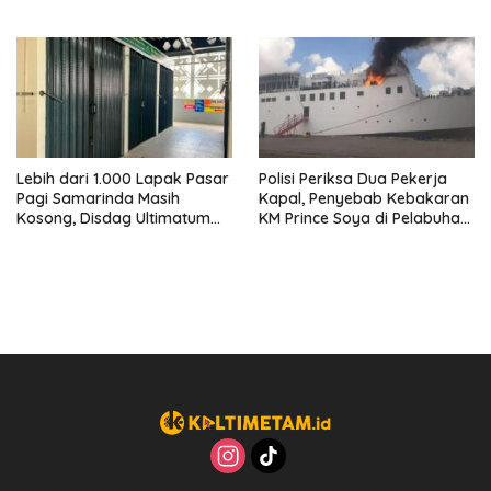
Perusahaan Kantongi Izin
Ban hingga Penderekan
Lengkap
Lebih dari 1.000 Lapak Pasar
Polisi Periksa Dua Pekerja
Pagi Samarinda Masih
Kapal, Penyebab Kebakaran
Kosong, Disdag Ultimatum
KM Prince Soya di Pelabuhan
Pedagang Aktif Berjualan
Samarinda Masih Misterius
hingga Akhir Agustus