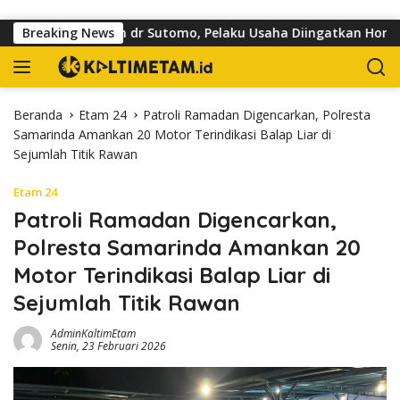
Langsung ke konten
toar di Jalan dr Sutomo, Pelaku Usaha Diingatkan Hormati Hak 
Breaking News
Beranda
Etam 24
Patroli Ramadan Digencarkan, Polresta
Samarinda Amankan 20 Motor Terindikasi Balap Liar di
Sejumlah Titik Rawan
Etam 24
Patroli Ramadan Digencarkan,
Polresta Samarinda Amankan 20
Motor Terindikasi Balap Liar di
Sejumlah Titik Rawan
AdminKaltimEtam
Senin, 23 Februari 2026