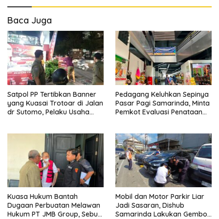
Baca Juga
Satpol PP Tertibkan Banner
Pedagang Keluhkan Sepinya
yang Kuasai Trotoar di Jalan
Pasar Pagi Samarinda, Minta
dr Sutomo, Pelaku Usaha
Pemkot Evaluasi Penataan
Diingatkan Hormati Hak
Kios hingga Tarif Retribusi
Pejalan Kaki
Kuasa Hukum Bantah
Mobil dan Motor Parkir Liar
Dugaan Perbuatan Melawan
Jadi Sasaran, Dishub
Hukum PT JMB Group, Sebut
Samarinda Lakukan Gembok