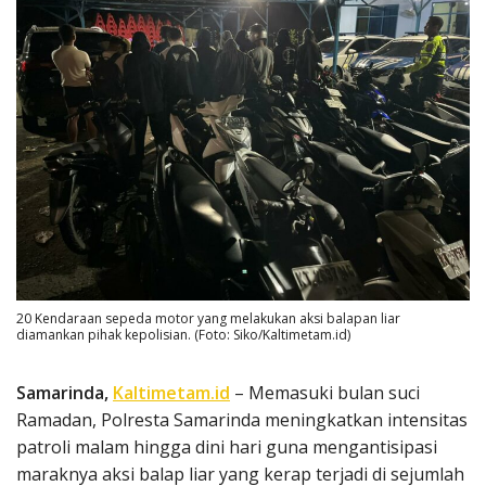
20 Kendaraan sepeda motor yang melakukan aksi balapan liar
diamankan pihak kepolisian. (Foto: Siko/Kaltimetam.id)
Samarinda,
Kaltimetam.id
– Memasuki bulan suci
Ramadan, Polresta Samarinda meningkatkan intensitas
patroli malam hingga dini hari guna mengantisipasi
maraknya aksi balap liar yang kerap terjadi di sejumlah