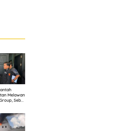
antah
tan Melawan
Group, Sebut
tongi Izin