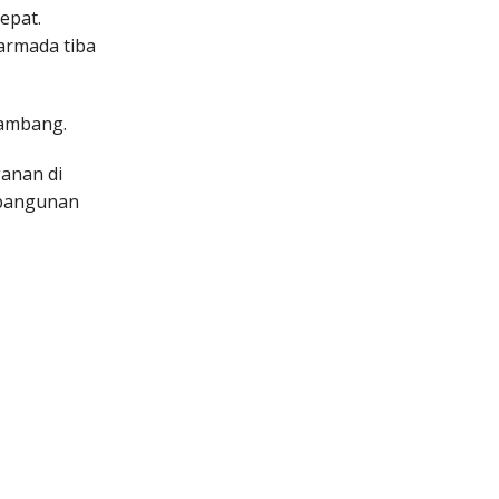
epat.
armada tiba
Bambang.
ganan di
 bangunan