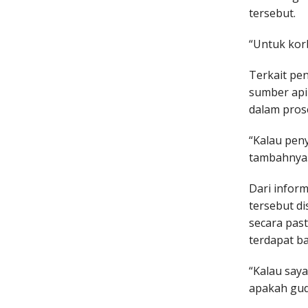
tersebut.
“Untuk korb
Terkait pe
sumber api
dalam prose
“Kalau pen
tambahnya
Dari infor
tersebut d
secara pas
terdapat b
“Kalau say
apakah guda