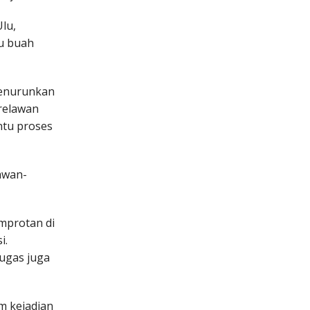
lu,
tu buah
menurunkan
 relawan
ntu proses
awan-
mprotan di
i.
tugas juga
m kejadian