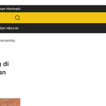
Pejalan Kaki
Pedagang Keluhkan Sepinya Pasar Pagi Sam
dan Hiburan
Olahraga
Pariwara
Samarinda,
 di
an