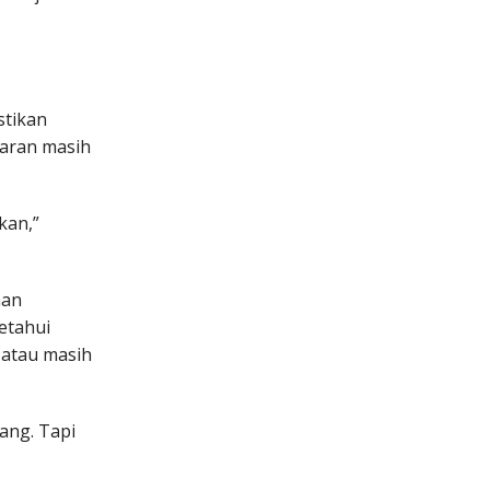
stikan
karan masih
kan,”
nan
etahui
 atau masih
ang. Tapi