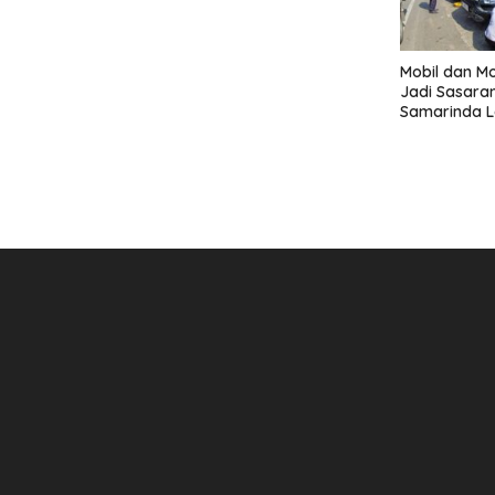
Mobil dan Mo
Jadi Sasaran
Samarinda 
Gembok Ban
Penderekan