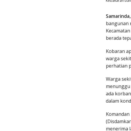
Kebakaran bang
Samarinda
bangunan r
Kecamatan S
berada tepa
Kobaran a
warga seki
perhatian 
Warga seki
menunggu a
ada korban
dalam kond
Komandan 
(Disdamkar
menerima l