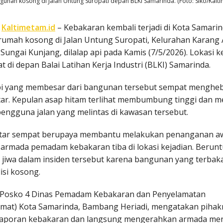
unan kosong di Jalan Untung Suropati depan BLKI Samarinda. (Foto: Siko/Kalti
,
Kaltimetam.id
– Kebakaran kembali terjadi di Kota Samari
umah kosong di Jalan Untung Suropati, Kelurahan Karang 
ungai Kunjang, dilalap api pada Kamis (7/5/2026). Lokasi 
t di depan Balai Latihan Kerja Industri (BLKI) Samarinda.
pi yang membesar dari bangunan tersebut sempat menghe
tar. Kepulan asap hitam terlihat membumbung tinggi dan m
pengguna jalan yang melintas di kawasan tersebut.
tar sempat berupaya membantu melakukan penanganan aw
rmada pemadam kebakaran tiba di lokasi kejadian. Berunt
 jiwa dalam insiden tersebut karena bangunan yang terbaka
isi kosong.
Posko 4 Dinas Pemadam Kebakaran dan Penyelamatan
mat) Kota Samarinda, Bambang Heriadi, mengatakan pihak
aporan kebakaran dan langsung mengerahkan armada menu