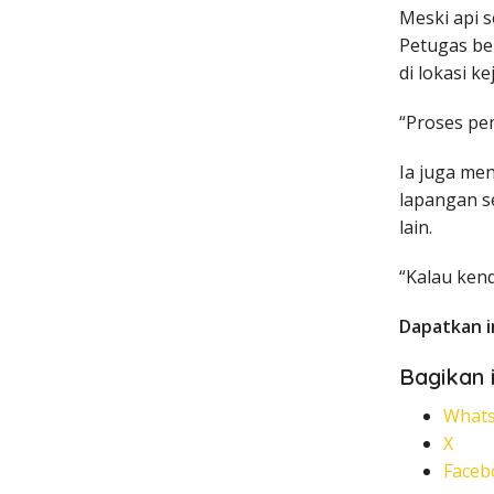
Meski api 
Petugas be
di lokasi ke
“Proses pe
Ia juga me
lapangan s
lain.
“Kalau kend
Dapatkan i
Bagikan i
What
X
Faceb