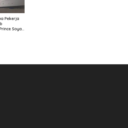
Dua Pekerja
ab
Prince Soya
amarinda