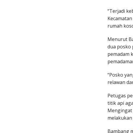
“Terjadi k
Kecamatan 
rumah koson
Menurut B
dua posko 
pemadam ke
pemadama
“Posko yan
relawan dar
Petugas pe
titik api a
Mengingat k
melakukan 
Bambang me