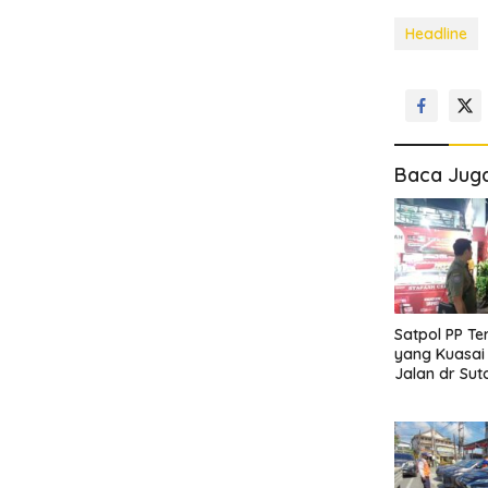
Headline
Baca Jug
Satpol PP Te
yang Kuasai 
Jalan dr Sut
Usaha Diing
Hak Pejalan 