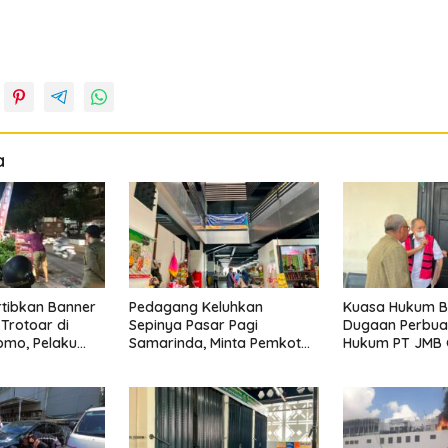
a
rtibkan Banner
Pedagang Keluhkan
Kuasa Hukum B
Trotoar di
Sepinya Pasar Pagi
Dugaan Perbua
omo, Pelaku
Samarinda, Minta Pemkot
Hukum PT JMB 
atkan Hormati
Evaluasi Penataan Kios
Perusahaan Kan
Kaki
hingga Tarif Retribusi
Lengkap