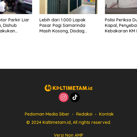
tor Parkir Liar
Lebih dari 1.000 Lapak
Polisi Periksa 
, Dishub
Pasar Pagi Samarinda
Kapal, Penyeb
Lakukan
Masih Kosong, Disdag
Kebakaran KM 
 hingga
Ultimatum Pedagang Aktif
di Pelabuhan S
Berjualan hingga Akhir
Masih Misterius
Agustus
Pedoman Media Siber
Redaksi
Kontak
© 2024 Kaltimetam.id, All rights reserved.
Versi Non AMP