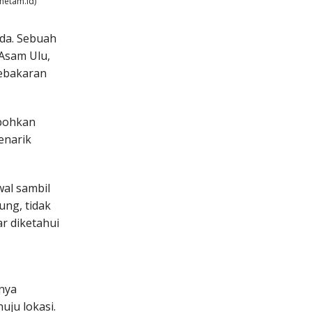
metam.id)
nda. Sebuah
Asam Ulu,
kebakaran
bohkan
enarik
al sambil
ung, tidak
r diketahui
nya
ju lokasi.