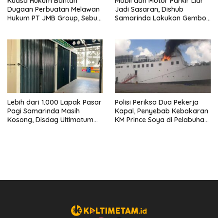
Kuasa Hukum Bantah
Mobil dan Motor Parkir Liar
Dugaan Perbuatan Melawan
Jadi Sasaran, Dishub
Hukum PT JMB Group, Sebut
Samarinda Lakukan Gembok
Perusahaan Kantongi Izin
Ban hingga Penderekan
Lengkap
Lebih dari 1.000 Lapak Pasar
Polisi Periksa Dua Pekerja
Pagi Samarinda Masih
Kapal, Penyebab Kebakaran
Kosong, Disdag Ultimatum
KM Prince Soya di Pelabuhan
Pedagang Aktif Berjualan
Samarinda Masih Misterius
hingga Akhir Agustus