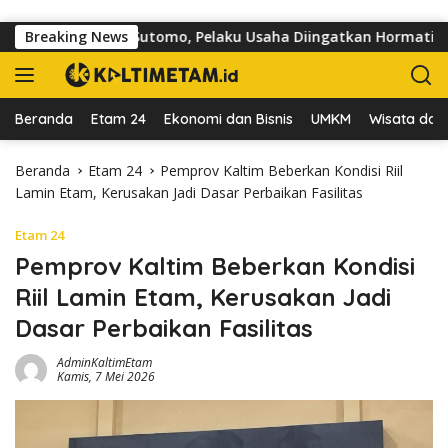
Langsung ke konten
 di Jalan dr Sutomo, Pelaku Usaha Diingatkan Hormati Hak Peja
Breaking News
Beranda
Etam 24
Ekonomi dan Bisnis
UMKM
Wisata dan 
Beranda
Etam 24
Pemprov Kaltim Beberkan Kondisi Riil
Lamin Etam, Kerusakan Jadi Dasar Perbaikan Fasilitas
Etam 24
Pemprov Kaltim Beberkan Kondisi
Riil Lamin Etam, Kerusakan Jadi
Dasar Perbaikan Fasilitas
AdminKaltimEtam
Kamis, 7 Mei 2026