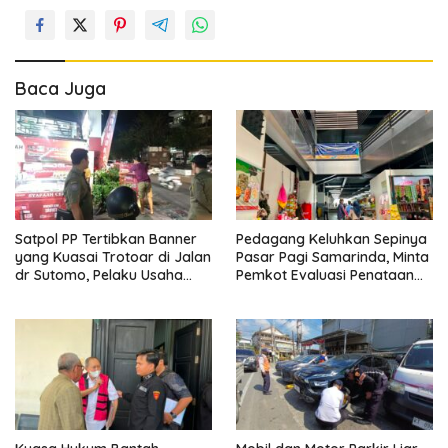
Baca Juga
Satpol PP Tertibkan Banner
Pedagang Keluhkan Sepinya
yang Kuasai Trotoar di Jalan
Pasar Pagi Samarinda, Minta
dr Sutomo, Pelaku Usaha
Pemkot Evaluasi Penataan
Diingatkan Hormati Hak
Kios hingga Tarif Retribusi
Pejalan Kaki