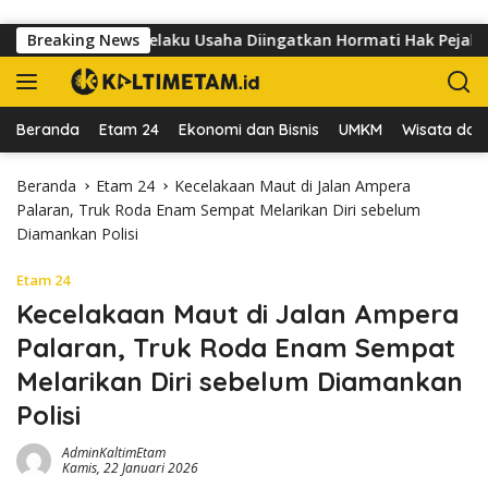
Langsung ke konten
dr Sutomo, Pelaku Usaha Diingatkan Hormati Hak Pejalan Kaki
Breaking News
Beranda
Etam 24
Ekonomi dan Bisnis
UMKM
Wisata dan 
Beranda
Etam 24
Kecelakaan Maut di Jalan Ampera
Palaran, Truk Roda Enam Sempat Melarikan Diri sebelum
Diamankan Polisi
Etam 24
Kecelakaan Maut di Jalan Ampera
Palaran, Truk Roda Enam Sempat
Melarikan Diri sebelum Diamankan
Polisi
AdminKaltimEtam
Kamis, 22 Januari 2026