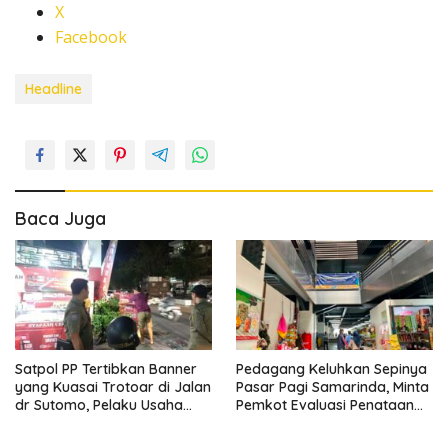
X
Facebook
Headline
Baca Juga
Satpol PP Tertibkan Banner
Pedagang Keluhkan Sepinya
yang Kuasai Trotoar di Jalan
Pasar Pagi Samarinda, Minta
dr Sutomo, Pelaku Usaha
Pemkot Evaluasi Penataan
Diingatkan Hormati Hak
Kios hingga Tarif Retribusi
Pejalan Kaki