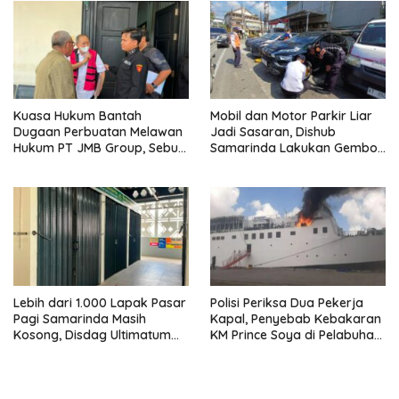
Kuasa Hukum Bantah
Mobil dan Motor Parkir Liar
Dugaan Perbuatan Melawan
Jadi Sasaran, Dishub
Hukum PT JMB Group, Sebut
Samarinda Lakukan Gembok
Perusahaan Kantongi Izin
Ban hingga Penderekan
Lengkap
Lebih dari 1.000 Lapak Pasar
Polisi Periksa Dua Pekerja
Pagi Samarinda Masih
Kapal, Penyebab Kebakaran
Kosong, Disdag Ultimatum
KM Prince Soya di Pelabuhan
Pedagang Aktif Berjualan
Samarinda Masih Misterius
hingga Akhir Agustus