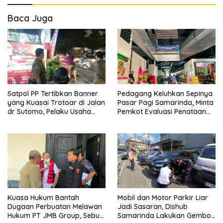
Baca Juga
Satpol PP Tertibkan Banner
Pedagang Keluhkan Sepinya
yang Kuasai Trotoar di Jalan
Pasar Pagi Samarinda, Minta
dr Sutomo, Pelaku Usaha
Pemkot Evaluasi Penataan
Diingatkan Hormati Hak
Kios hingga Tarif Retribusi
Pejalan Kaki
Kuasa Hukum Bantah
Mobil dan Motor Parkir Liar
Dugaan Perbuatan Melawan
Jadi Sasaran, Dishub
Hukum PT JMB Group, Sebut
Samarinda Lakukan Gembok