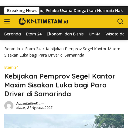
Langsung ke konten
Jalan dr Sutomo, Pelaku Usaha Diingatkan Hormati Hak Pejalan 
Breaking News
Beranda
Etam 24
Ekonomi dan Bisnis
UMKM
Wisata dan 
Beranda
Etam 24
Kebijakan Pemprov Segel Kantor Maxim
Sisakan Luka bagi Para Driver di Samarinda
Etam 24
Kebijakan Pemprov Segel Kantor
Maxim Sisakan Luka bagi Para
Driver di Samarinda
AdminKaltimEtam
Kamis, 21 Agustus 2025