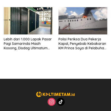
Perusahaan Kantongi Izin
Ban hingga Penderekan
Lengkap
Lebih dari 1.000 Lapak Pasar
Polisi Periksa Dua Pekerja
Pagi Samarinda Masih
Kapal, Penyebab Kebakaran
Kosong, Disdag Ultimatum
KM Prince Soya di Pelabuhan
Pedagang Aktif Berjualan
Samarinda Masih Misterius
hingga Akhir Agustus