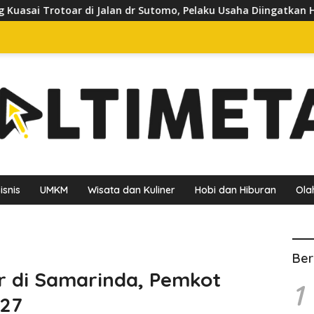
dr Sutomo, Pelaku Usaha Diingatkan Hormati Hak Pejalan Kaki
isnis
UMKM
Wisata dan Kuliner
Hobi dan Hiburan
Ola
Ber
r di Samarinda, Pemkot
1
027