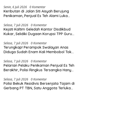
Diingatkan Hormati Hak Pejalan Kaki
Senin, 6 Juli 2026
0 Komentar
Keributan di Jalan Siti Aisyah Berujung
Penikaman, Penjual Es Teh Alami Luka
Tusuk di Dada dan Punggung
Selasa, 7 Juli 2026
0 Komentar
Kejati Kaltim Geledah Kantor Disdikbud
Kukar, Selidiki Dugaan Korupsi TPP Guru
dan Insentif Non-ASN
Selasa, 7 Juli 2026
0 Komentar
Terungkap! Perampok Swalayan Anas
Diduga Sudah Enam Kali Membobol Toko
di Samarinda dalam Tiga Bulan
Selasa, 7 Juli 2026
0 Komentar
Pelarian Pelaku Penikaman Penjual Es Teh
Berakhir, Polisi Ringkus Tersangka Hanya
Beberapa Jam Usai Beraksi
Selasa, 7 Juli 2026
0 Komentar
Polisi Bekuk Residivis Bersenjata Tajam di
Gerbang PT TBN, Satu Anggota Terluka
Saat Penangkapan