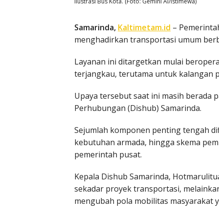
Ilustrasi Bus Kota. (Foto: Gemini Ai/Istimewa)
Samarinda,
Kaltimetam.id
– Pemerinta
menghadirkan transportasi umum berbas
Layanan ini ditargetkan mulai beroper
terjangkau, terutama untuk kalangan p
Upaya tersebut saat ini masih berada
Perhubungan (Dishub) Samarinda.
Sejumlah komponen penting tengah difin
kebutuhan armada, hingga skema pem
pemerintah pusat.
Kepala Dishub Samarinda, Hotmarulitu
sekadar proyek transportasi, melainkan
mengubah pola mobilitas masyarakat ya