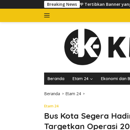
Langsung
Satpol PP Tertibkan Banner yang Kuasai Trotoar di Jalan 
Breaking News
ke
konten
Beranda
Etam 24
Ekonomi dan B
Beranda
Etam 24
Etam 24
Bus Kota Segera Hadi
Targetkan Operasi 2