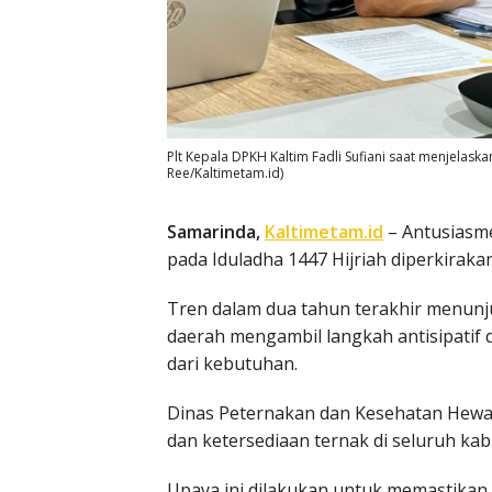
Plt Kepala DPKH Kaltim Fadli Sufiani saat menjelask
Ree/Kaltimetam.id)
Samarinda,
Kaltimetam.id
– Antusiasm
pada Iduladha 1447 Hijriah diperkiraka
Tren dalam dua tahun terakhir menunj
daerah mengambil langkah antisipatif
dari kebutuhan.
Dinas Peternakan dan Kesehatan Hewa
dan ketersediaan ternak di seluruh ka
Upaya ini dilakukan untuk memastikan 