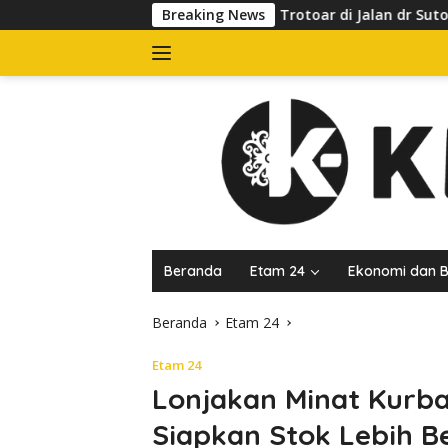
Langsung
 yang Kuasai Trotoar di Jalan dr Sutomo, Pelaku Usaha Diingat
Breaking News
ke
konten
Beranda
Etam 24
Ekonomi dan B
Beranda
Etam 24
Etam 24
Lonjakan Minat Kurban
Siapkan Stok Lebih B