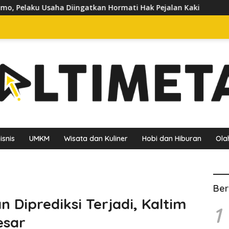
kan Hormati Hak Pejalan Kaki
Pedagang Keluhkan Sepiny
isnis
UMKM
Wisata dan Kuliner
Hobi dan Hiburan
Ola
Ber
 Diprediksi Terjadi, Kaltim
1
esar