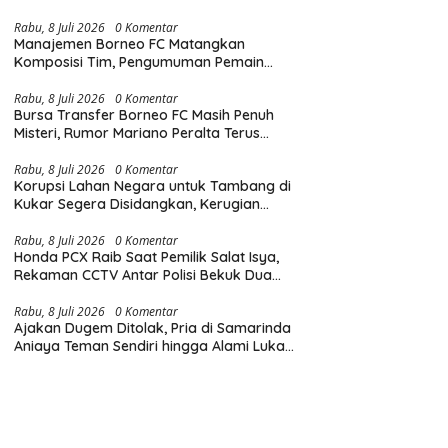
Diingatkan Hormati Hak Pejalan Kaki
Rabu, 8 Juli 2026
0 Komentar
Manajemen Borneo FC Matangkan
Komposisi Tim, Pengumuman Pemain
Baru Tinggal Menunggu Waktu
Rabu, 8 Juli 2026
0 Komentar
Bursa Transfer Borneo FC Masih Penuh
Misteri, Rumor Mariano Peralta Terus
Menggema di Kalangan Suporter
Rabu, 8 Juli 2026
0 Komentar
Korupsi Lahan Negara untuk Tambang di
Kukar Segera Disidangkan, Kerugian
Negara Tembus Rp6,85 Triliun
Rabu, 8 Juli 2026
0 Komentar
Honda PCX Raib Saat Pemilik Salat Isya,
Rekaman CCTV Antar Polisi Bekuk Dua
Pelaku Pencurian di Samarinda
Rabu, 8 Juli 2026
0 Komentar
Ajakan Dugem Ditolak, Pria di Samarinda
Aniaya Teman Sendiri hingga Alami Luka
di Wajah dan Kepala