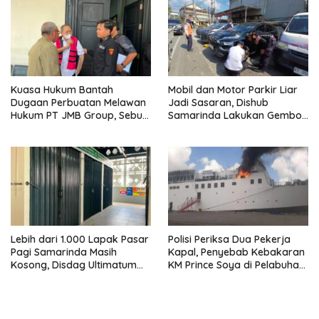
Kuasa Hukum Bantah
Mobil dan Motor Parkir Liar
Dugaan Perbuatan Melawan
Jadi Sasaran, Dishub
Hukum PT JMB Group, Sebut
Samarinda Lakukan Gembok
Perusahaan Kantongi Izin
Ban hingga Penderekan
Lengkap
Lebih dari 1.000 Lapak Pasar
Polisi Periksa Dua Pekerja
Pagi Samarinda Masih
Kapal, Penyebab Kebakaran
Kosong, Disdag Ultimatum
KM Prince Soya di Pelabuhan
Pedagang Aktif Berjualan
Samarinda Masih Misterius
hingga Akhir Agustus