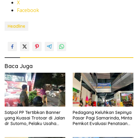
X
Facebook
Headline
Baca Juga
Satpol PP Tertibkan Banner
Pedagang Keluhkan Sepinya
yang Kuasai Trotoar di Jalan
Pasar Pagi Samarinda, Minta
dr Sutomo, Pelaku Usaha
Pemkot Evaluasi Penataan
Diingatkan Hormati Hak
Kios hingga Tarif Retribusi
Pejalan Kaki