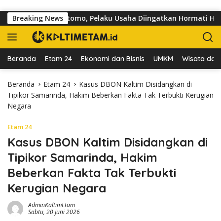
Langsung ke konten
Jalan dr Sutomo, Pelaku Usaha Diingatkan Hormati Hak Pejalan 
Breaking News
Beranda
Etam 24
Ekonomi dan Bisnis
UMKM
Wisata dan 
Beranda
Etam 24
Kasus DBON Kaltim Disidangkan di
Tipikor Samarinda, Hakim Beberkan Fakta Tak Terbukti Kerugian
Negara
Etam 24
Kasus DBON Kaltim Disidangkan di
Tipikor Samarinda, Hakim
Beberkan Fakta Tak Terbukti
Kerugian Negara
AdminKaltimEtam
Sabtu, 20 Juni 2026