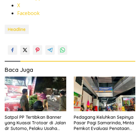
X
Facebook
Headline
Baca Juga
Satpol PP Tertibkan Banner
Pedagang Keluhkan Sepinya
yang Kuasai Trotoar di Jalan
Pasar Pagi Samarinda, Minta
dr Sutomo, Pelaku Usaha
Pemkot Evaluasi Penataan
Diingatkan Hormati Hak
Kios hingga Tarif Retribusi
Pejalan Kaki