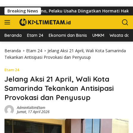
Langsung ke konten
alan dr Sutomo, Pelaku Usaha Diingatkan Hormati Hak Pejalan K
Breaking News
Beranda
Etam 24
Ekonomi dan Bisnis
UMKM
Wisata dan 
Beranda
Etam 24
Jelang Aksi 21 April, Wali Kota Samarinda
Tekankan Antisipasi Provokasi dan Penyusup
Etam 24
Jelang Aksi 21 April, Wali Kota
Samarinda Tekankan Antisipasi
Provokasi dan Penyusup
AdminKaltimEtam
Jumat, 17 April 2026