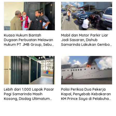
Kuasa Hukum Bantah
Mobil dan Motor Parkir Liar
Dugaan Perbuatan Melawan
Jadi Sasaran, Dishub
Hukum PT JMB Group, Sebut
Samarinda Lakukan Gembok
Perusahaan Kantongi Izin
Ban hingga Penderekan
Lengkap
Lebih dari 1.000 Lapak Pasar
Polisi Periksa Dua Pekerja
Pagi Samarinda Masih
Kapal, Penyebab Kebakaran
Kosong, Disdag Ultimatum
KM Prince Soya di Pelabuhan
Pedagang Aktif Berjualan
Samarinda Masih Misterius
hingga Akhir Agustus