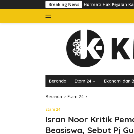
Langsung
ha Diingatkan Hormati Hak Pejalan Kaki
Breaking News
Pedagang Keluh
ke
konten
Beranda
Etam 24
Ekonomi dan B
Beranda
Etam 24
Etam 24
Isran Noor Kritik P
Beasiswa, Sebut Pj Gu