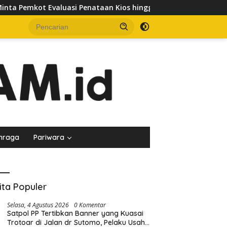
taan Kios hingga Tarif Retribusi
Kuasa Hukum Bantah 
hraga
Pariwara
ita Populer
Selasa, 4 Agustus 2026
0 Komentar
Satpol PP Tertibkan Banner yang Kuasai
Trotoar di Jalan dr Sutomo, Pelaku Usaha