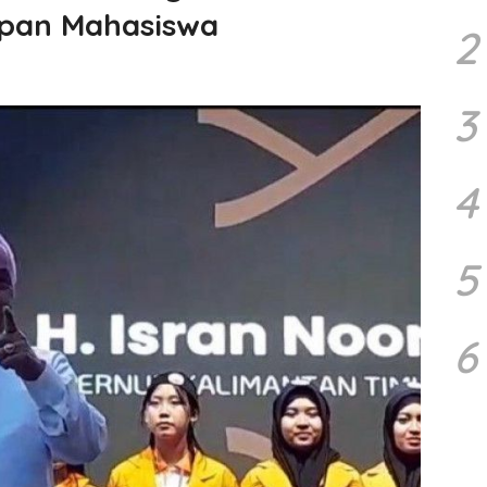
apan Mahasiswa
2
3
4
5
6