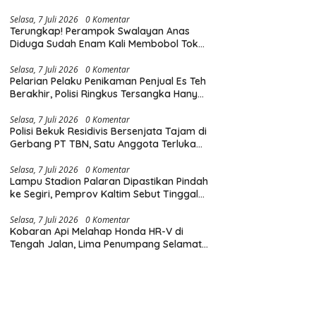
Diingatkan Hormati Hak Pejalan Kaki
Selasa, 7 Juli 2026
0 Komentar
Terungkap! Perampok Swalayan Anas
Diduga Sudah Enam Kali Membobol Toko
di Samarinda dalam Tiga Bulan
Selasa, 7 Juli 2026
0 Komentar
Pelarian Pelaku Penikaman Penjual Es Teh
Berakhir, Polisi Ringkus Tersangka Hanya
Beberapa Jam Usai Beraksi
Selasa, 7 Juli 2026
0 Komentar
Polisi Bekuk Residivis Bersenjata Tajam di
Gerbang PT TBN, Satu Anggota Terluka
Saat Penangkapan
Selasa, 7 Juli 2026
0 Komentar
Lampu Stadion Palaran Dipastikan Pindah
ke Segiri, Pemprov Kaltim Sebut Tinggal
Tunggu Lampu Hijau Gubernur
Selasa, 7 Juli 2026
0 Komentar
Kobaran Api Melahap Honda HR-V di
Tengah Jalan, Lima Penumpang Selamat
Berkat Evakuasi Cepat