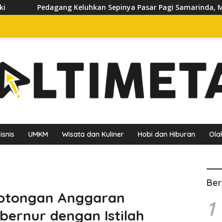
kan Sepinya Pasar Pagi Samarinda, Minta Pemkot Evaluasi Pena
isnis
UMKM
Wisata dan Kuliner
Hobi dan Hiburan
Ola
Ber
emotongan Anggaran
1
bernur dengan Istilah