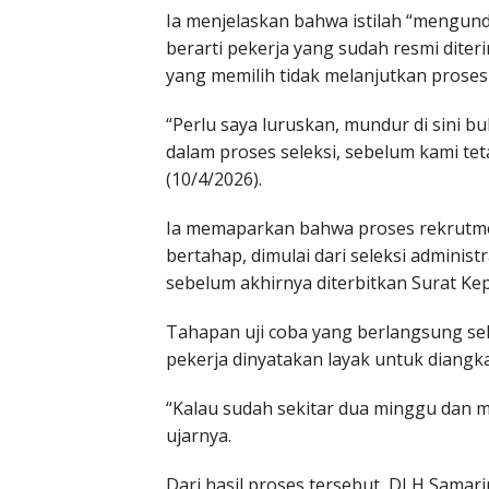
Ia menjelaskan bahwa istilah “mengun
berarti pekerja yang sudah resmi diter
yang memilih tidak melanjutkan proses 
“Perlu saya luruskan, mundur di sini b
dalam proses seleksi, sebelum kami tet
(10/4/2026).
Ia memaparkan bahwa proses rekrutmen
bertahap, dimulai dari seleksi administ
sebelum akhirnya diterbitkan Surat Kep
Tahapan uji coba yang berlangsung se
pekerja dinyatakan layak untuk diangka
“Kalau sudah sekitar dua minggu dan m
ujarnya.
Dari hasil proses tersebut, DLH Samar