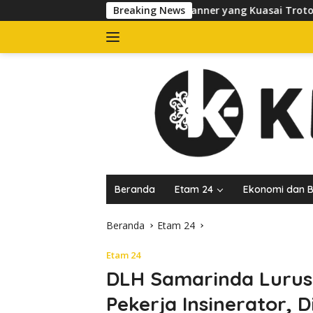
Langsung
PP Tertibkan Banner yang Kuasai Trotoar di Jalan dr Sutomo, P
Breaking News
ke
konten
Beranda
Etam 24
Ekonomi dan B
Beranda
Etam 24
Etam 24
DLH Samarinda Lurusk
Pekerja Insinerator, 