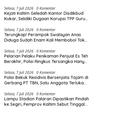
Diingatkan Hormati Hak Pejalan Kaki
Selasa, 7 Juli 2026
0 Komentar
Kejati Kaltim Geledah Kantor Disdikbud
Kukar, Selidiki Dugaan Korupsi TPP Guru
dan Insentif Non-ASN
Selasa, 7 Juli 2026
0 Komentar
Terungkap! Perampok Swalayan Anas
Diduga Sudah Enam Kali Membobol Toko
di Samarinda dalam Tiga Bulan
Selasa, 7 Juli 2026
0 Komentar
Pelarian Pelaku Penikaman Penjual Es Teh
Berakhir, Polisi Ringkus Tersangka Hanya
Beberapa Jam Usai Beraksi
Selasa, 7 Juli 2026
0 Komentar
Polisi Bekuk Residivis Bersenjata Tajam di
Gerbang PT TBN, Satu Anggota Terluka
Saat Penangkapan
Selasa, 7 Juli 2026
0 Komentar
Lampu Stadion Palaran Dipastikan Pindah
ke Segiri, Pemprov Kaltim Sebut Tinggal
Tunggu Lampu Hijau Gubernur