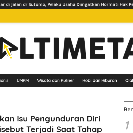
elaku Usaha Diingatkan Hormati Hak Pejalan Kaki
Pedag
isnis
UMKM
Wisata dan Kuliner
Hobi dan Hiburan
Ola
Ber
an Isu Pengunduran Diri
1
Disebut Terjadi Saat Tahap