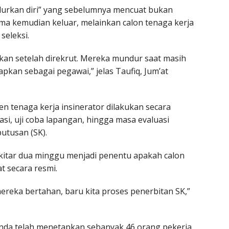
durkan diri” yang sebelumnya mencuat bukan
ima kemudian keluar, melainkan calon tenaga kerja
seleksi.
ukan setelah direkrut. Mereka mundur saat masih
apkan sebagai pegawai,” jelas Taufiq, Jum’at
 tenaga kerja insinerator dilakukan secara
rasi, uji coba lapangan, hingga masa evaluasi
utusan (SK).
kitar dua minggu menjadi penentu apakah calon
t secara resmi.
ereka bertahan, baru kita proses penerbitan SK,”
inda telah menetapkan sebanyak 46 orang pekerja