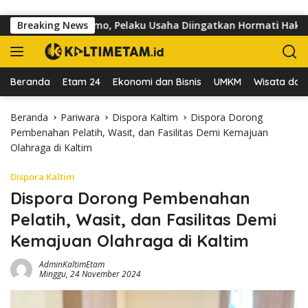
Langsung ke konten
Jalan dr Sutomo, Pelaku Usaha Diingatkan Hormati Hak Pejalan 
Breaking News
Beranda
Etam 24
Ekonomi dan Bisnis
UMKM
Wisata dan 
Beranda
Pariwara
Dispora Kaltim
Dispora Dorong
Pembenahan Pelatih, Wasit, dan Fasilitas Demi Kemajuan
Olahraga di Kaltim
Dispora Kaltim
Dispora Dorong Pembenahan
Pelatih, Wasit, dan Fasilitas Demi
Kemajuan Olahraga di Kaltim
AdminKaltimEtam
Minggu, 24 November 2024