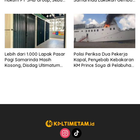
Perusahaan Kantongi Izin
Ban hingga Penderekan
Lengkap
Lebih dari 1.000 Lapak Pasar
Polisi Periksa Dua Pekerja
Pagi Samarinda Masih
Kapal, Penyebab Kebakaran
Kosong, Disdag Ultimatum
KM Prince Soya di Pelabuhan
Pedagang Aktif Berjualan
Samarinda Masih Misterius
hingga Akhir Agustus