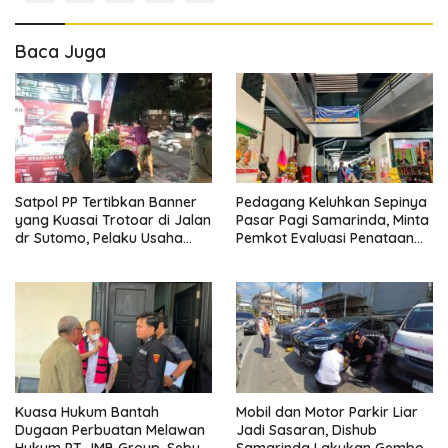
Baca Juga
Satpol PP Tertibkan Banner
Pedagang Keluhkan Sepinya
yang Kuasai Trotoar di Jalan
Pasar Pagi Samarinda, Minta
dr Sutomo, Pelaku Usaha
Pemkot Evaluasi Penataan
Diingatkan Hormati Hak
Kios hingga Tarif Retribusi
Pejalan Kaki
Kuasa Hukum Bantah
Mobil dan Motor Parkir Liar
Dugaan Perbuatan Melawan
Jadi Sasaran, Dishub
Hukum PT JMB Group, Sebut
Samarinda Lakukan Gembok