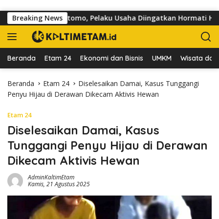
Langsung ke konten
Jalan dr Sutomo, Pelaku Usaha Diingatkan Hormati Hak Pejalan 
Breaking News
Beranda
Etam 24
Ekonomi dan Bisnis
UMKM
Wisata dan 
Beranda
Etam 24
Diselesaikan Damai, Kasus Tunggangi
Penyu Hijau di Derawan Dikecam Aktivis Hewan
Etam 24
Diselesaikan Damai, Kasus
Tunggangi Penyu Hijau di Derawan
Dikecam Aktivis Hewan
AdminKaltimEtam
Kamis, 21 Agustus 2025