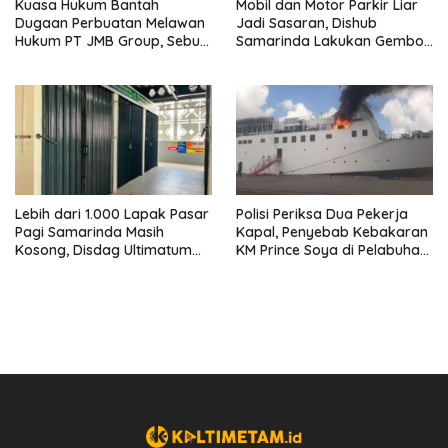
Kuasa Hukum Bantah
Mobil dan Motor Parkir Liar
Dugaan Perbuatan Melawan
Jadi Sasaran, Dishub
Hukum PT JMB Group, Sebut
Samarinda Lakukan Gembok
Perusahaan Kantongi Izin
Ban hingga Penderekan
Lengkap
Lebih dari 1.000 Lapak Pasar
Polisi Periksa Dua Pekerja
Pagi Samarinda Masih
Kapal, Penyebab Kebakaran
Kosong, Disdag Ultimatum
KM Prince Soya di Pelabuhan
Pedagang Aktif Berjualan
Samarinda Masih Misterius
hingga Akhir Agustus