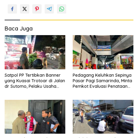
Baca Juga
Satpol PP Tertibkan Banner
Pedagang Keluhkan Sepinya
yang Kuasai Trotoar di Jalan
Pasar Pagi Samarinda, Minta
dr Sutomo, Pelaku Usaha
Pemkot Evaluasi Penataan
Diingatkan Hormati Hak
Kios hingga Tarif Retribusi
Pejalan Kaki