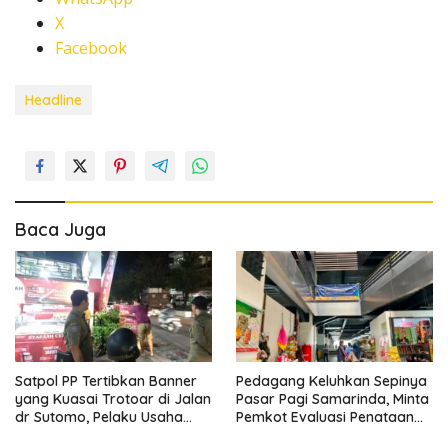
X
Facebook
Headline
Baca Juga
Satpol PP Tertibkan Banner
Pedagang Keluhkan Sepinya
yang Kuasai Trotoar di Jalan
Pasar Pagi Samarinda, Minta
dr Sutomo, Pelaku Usaha
Pemkot Evaluasi Penataan
Diingatkan Hormati Hak
Kios hingga Tarif Retribusi