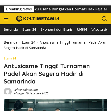
Langsung ke konten
utomo, Pelaku Usaha Diingatkan Hormati Hak Pejalan Kaki
Breaking News
Beranda
Etam 24
Ekonomi dan Bisnis
UMKM
Wisata dan 
Beranda
Etam 24
Antusiasme Tinggi! Turnamen Padel Akan
Segera Hadir di Samarinda
Etam 24
Antusiasme Tinggi! Turnamen
Padel Akan Segera Hadir di
Samarinda
AdminKaltimEtam
Minggu, 16 Februari 2025